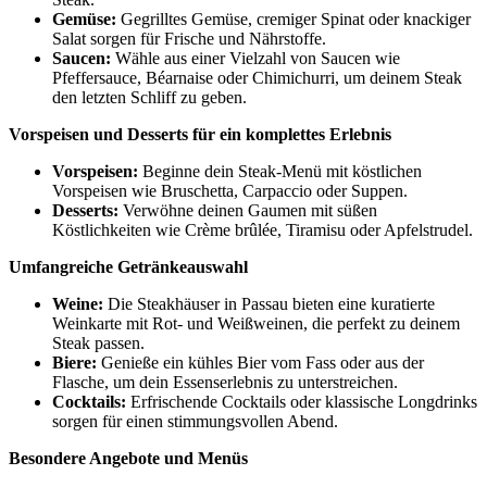
Gemüse:
Gegrilltes Gemüse, cremiger Spinat oder knackiger
Salat sorgen für Frische und Nährstoffe.
Saucen:
Wähle aus einer Vielzahl von Saucen wie
Pfeffersauce, Béarnaise oder Chimichurri, um deinem Steak
den letzten Schliff zu geben.
Vorspeisen und Desserts für ein komplettes Erlebnis
Vorspeisen:
Beginne dein Steak-Menü mit köstlichen
Vorspeisen wie Bruschetta, Carpaccio oder Suppen.
Desserts:
Verwöhne deinen Gaumen mit süßen
Köstlichkeiten wie Crème brûlée, Tiramisu oder Apfelstrudel.
Umfangreiche Getränkeauswahl
Weine:
Die Steakhäuser in Passau bieten eine kuratierte
Weinkarte mit Rot- und Weißweinen, die perfekt zu deinem
Steak passen.
Biere:
Genieße ein kühles Bier vom Fass oder aus der
Flasche, um dein Essenserlebnis zu unterstreichen.
Cocktails:
Erfrischende Cocktails oder klassische Longdrinks
sorgen für einen stimmungsvollen Abend.
Besondere Angebote und Menüs