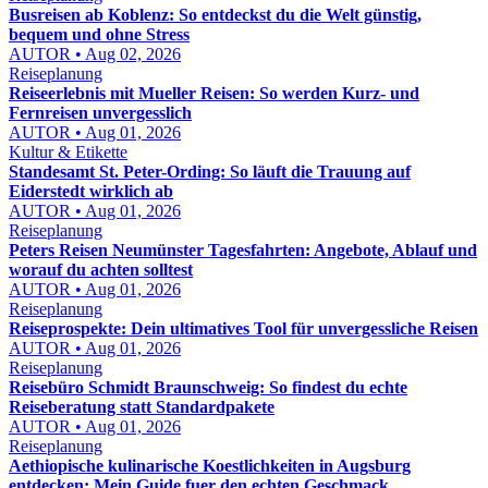
Busreisen ab Koblenz: So entdeckst du die Welt günstig,
bequem und ohne Stress
AUTOR • Aug 02, 2026
Reiseplanung
Reiseerlebnis mit Mueller Reisen: So werden Kurz- und
Fernreisen unvergesslich
AUTOR • Aug 01, 2026
Kultur & Etikette
Standesamt St. Peter-Ording: So läuft die Trauung auf
Eiderstedt wirklich ab
AUTOR • Aug 01, 2026
Reiseplanung
Peters Reisen Neumünster Tagesfahrten: Angebote, Ablauf und
worauf du achten solltest
AUTOR • Aug 01, 2026
Reiseplanung
Reiseprospekte: Dein ultimatives Tool für unvergessliche Reisen
AUTOR • Aug 01, 2026
Reiseplanung
Reisebüro Schmidt Braunschweig: So findest du echte
Reiseberatung statt Standardpakete
AUTOR • Aug 01, 2026
Reiseplanung
Aethiopische kulinarische Koestlichkeiten in Augsburg
entdecken: Mein Guide fuer den echten Geschmack