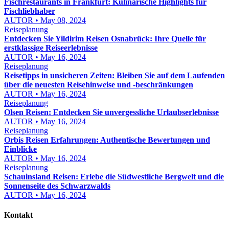
Fischrestaurants in Frankfurt: Kulinarische Highlights für
Fischliebhaber
AUTOR • May 08, 2024
Reiseplanung
Entdecken Sie Yildirim Reisen Osnabrück: Ihre Quelle für
erstklassige Reiseerlebnisse
AUTOR • May 16, 2024
Reiseplanung
Reisetipps in unsicheren Zeiten: Bleiben Sie auf dem Laufenden
über die neuesten Reisehinweise und -beschränkungen
AUTOR • May 16, 2024
Reiseplanung
Olsen Reisen: Entdecken Sie unvergessliche Urlaubserlebnisse
AUTOR • May 16, 2024
Reiseplanung
Orbis Reisen Erfahrungen: Authentische Bewertungen und
Einblicke
AUTOR • May 16, 2024
Reiseplanung
Schauinsland Reisen: Erlebe die Südwestliche Bergwelt und die
Sonnenseite des Schwarzwalds
AUTOR • May 16, 2024
Kontakt