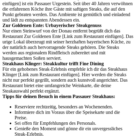
einfügen] ist ein Passauer Urgestein. Seit über 40 Jahren verwöhnen
die erfahrenen Köche ihre Gäste mit saftigen Steaks, die auf den
Punkt gebraten werden. Das Ambiente ist gemütlich und einladend
und lädt zu entspannten Abendessen ein.
Zur Goldenen Ente: Urbayerischer Steakgenuss
Nur einen Steinwurf von der Donau entfernt begrüßt dich das
Restaurant Zur Goldenen Ente [Link zum Restaurant einfügen]. Das
urige Lokal überzeugt mit seiner herzhaften bayerischen Küche, zu
der natürlich auch hervorragende Steaks gehören. Die Steaks
werden aus regionalem Rindfleisch zubereitet und mit
hausgemachten Soßen serviert.
Steakhaus Klinger: Steakkultur trifft Fine Dining
Für ein gehobenes Steak-Erlebnis empfehle ich dir das Steakhaus
Klinger [Link zum Restaurant einfügen]. Hier werden die Steaks
nicht nur perfekt gegrillt, sondern auch kunstvoll angerichtet. Das
Restaurant bietet eine umfangreiche Weinkarte, die deine
Steakauswahl perfekt ergänzt.
Tipps für deinen Besuch in einem Passauer Steakhaus:
Reserviere rechtzeitig, besonders an Wochenenden.
Informiere dich im Voraus über die Speisekarte und die
Preise.
Sei offen für Empfehlungen des Personals.
Genieße den Moment und gönne dir ein unvergessliches
Steak-Erlebnis.