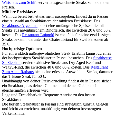
Wirtshaus zum Schiff
serviert ausgezeichnete Steaks zu moderaten
Preisen.
Mittlere Preisklasse
Wenn du bereit bist, etwas mehr auszugeben, findest du in Passau
eine Auswahl an Steakhäusern der mittleren Preisklasse. Das
Steakhouse Argentina
bietet eine umfangreiche Speisekarte mit
Steaks aus argentinischem Rindfleisch, die zwischen 20 € und 30 €
kosten. Das
Restaurant Luitpold
ist ebenfalls für seine erstklassigen
Steaks bekannt, darunter das Chateaubriand für zwei Personen ab
35 €.
Hochpreisige Optionen
Für ein wirklich außergewöhnliches Steak-Erlebnis kannst du eines
der hochpreisigen Steakhäuser in Passau besuchen. Das
Steakhouse
St. Stephan
serviert exklusive Steaks aus Dry Aged Beef und
Wagyu-Rind, die zwischen 40 € und 60 € kosten. Das
Restaurant
Zum Alten Rathaus
bietet eine erlesene Auswahl an Steaks, darunter
das T-Bone-Steak für 50 €.
Unabhängig von deiner Preisvorstellung findest du in Passau sicher
ein Steakhaus, das deinen Gaumen und deinen Geldbeutel
gleichermaßen erfreuen wird.
Lage und Erreichbarkeit: Bequeme Anreise zu den besten
Steakhäusern
Die besten Steakhäuser in Passau sind strategisch günstig gelegen
und leicht zu erreichen, unabhängig von deinem bevorzugten
Verkehrsmittel.