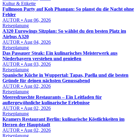
Kultur & Etikette
Fullmoon Party auf Koh Phangan: So planst du die Nacht ohne
Fehler
AUTOR • Aug 06, 2026
Reiseplanung
A320 Eurowings Sitzplan: So wählst du den besten Platz im
Airbus A320
AUTOR • Aug 04, 2026
Reiseplanung
Das Passauer Steak: Ein kulinarisches Meisterwerk aus
Niederbayern verstehen und genießen
AUTOR • Aug 03, 2026
Reiseplanung
Spanische Küche in Wuppertal: Tapas, Paella und die besten
Gründe für deinen nächsten Genussabend
AUTOR • Aug 02, 2026
Reiseplanung
Meeresfruechte Restaurants – Ein Leitfaden für
außergewöhnliche kulinarische Erlebnisse
AUTOR • Aug 02, 2026
Reiseplanung
Kramers Restaurant Berlin: kulinarische Köstlichkeiten im
Herzen der Hauptstadt
AUTOR • Aug 02, 2026
Reiseplanung