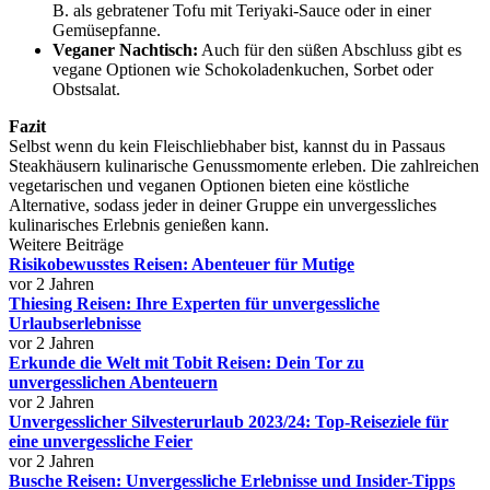
B. als gebratener Tofu mit Teriyaki-Sauce oder in einer
Gemüsepfanne.
Veganer Nachtisch:
Auch für den süßen Abschluss gibt es
vegane Optionen wie Schokoladenkuchen, Sorbet oder
Obstsalat.
Fazit
Selbst wenn du kein Fleischliebhaber bist, kannst du in Passaus
Steakhäusern kulinarische Genussmomente erleben. Die zahlreichen
vegetarischen und veganen Optionen bieten eine köstliche
Alternative, sodass jeder in deiner Gruppe ein unvergessliches
kulinarisches Erlebnis genießen kann.
Weitere Beiträge
Risikobewusstes Reisen: Abenteuer für Mutige
vor 2 Jahren
Thiesing Reisen: Ihre Experten für unvergessliche
Urlaubserlebnisse
vor 2 Jahren
Erkunde die Welt mit Tobit Reisen: Dein Tor zu
unvergesslichen Abenteuern
vor 2 Jahren
Unvergesslicher Silvesterurlaub 2023/24: Top-Reiseziele für
eine unvergessliche Feier
vor 2 Jahren
Busche Reisen: Unvergessliche Erlebnisse und Insider-Tipps