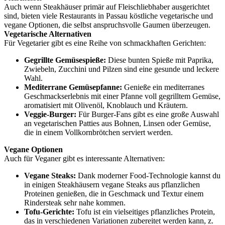
Auch wenn Steakhäuser primär auf Fleischliebhaber ausgerichtet
sind, bieten viele Restaurants in Passau köstliche vegetarische und
vegane Optionen, die selbst anspruchsvolle Gaumen überzeugen.
Vegetarische Alternativen
Für Vegetarier gibt es eine Reihe von schmackhaften Gerichten:
Gegrillte Gemüsespieße:
Diese bunten Spieße mit Paprika,
Zwiebeln, Zucchini und Pilzen sind eine gesunde und leckere
Wahl.
Mediterrane Gemüsepfanne:
Genieße ein mediterranes
Geschmackserlebnis mit einer Pfanne voll gegrilltem Gemüse,
aromatisiert mit Olivenöl, Knoblauch und Kräutern.
Veggie-Burger:
Für Burger-Fans gibt es eine große Auswahl
an vegetarischen Patties aus Bohnen, Linsen oder Gemüse,
die in einem Vollkornbrötchen serviert werden.
Vegane Optionen
Auch für Veganer gibt es interessante Alternativen:
Vegane Steaks:
Dank moderner Food-Technologie kannst du
in einigen Steakhäusern vegane Steaks aus pflanzlichen
Proteinen genießen, die in Geschmack und Textur einem
Rindersteak sehr nahe kommen.
Tofu-Gerichte:
Tofu ist ein vielseitiges pflanzliches Protein,
das in verschiedenen Variationen zubereitet werden kann, z.