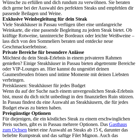
Wünsche zu erfüllen und dich rundum zu verwöhnen. Sie beraten
dich gerne bei der Auswahl des perfekten Steaks und empfehlen dir
passende Beilagen und Weine.
Exklusive Weinbegleitung für dein Steak
Viele Steakhäuser in Passau verfügen über eine umfangreiche
Weinkarte, die eine passende Begleitung zu jedem Steak bietet. Ob
kräftige Rotweine, tanninreiche Bordeaux oder leichte Weißweine –
lass dich von den Sommeliers beraten und entdecke neue
Geschmackserlebnisse.
Private Bereiche für besondere Anlässe
Möchtest du dein Steak-Erlebnis in einem privateren Rahmen
genießen? Einige Steakhäuser in Passau bieten abgetrennte Bereiche
oder VIP-Lounges an. Hier kannst du ungestört deinen
Gaumenfreuden frönen und intime Momente mit deinen Liebsten
verbringen.
Preisklassen: Steakhäuser für jedes Budget
Wenn du auf der Suche nach einem unvergesslichen Steak-Erlebnis
bist, musst du dich nicht unbedingt in den finanziellen Ruin stürzen.
In Passau findest du eine Auswahl an Steakhäusern, die für jedes
Budget etwas zu bieten haben.
Preisgünstige Optionen
Für diejenigen, die ein köstliches Steak zu einem erschwinglichen
Preis suchen, gibt es in Passau mehrere Optionen. Das
Gasthaus
zum Ochsen
bietet eine Auswahl an Steaks ab 15 €, darunter das
beliebte Rumpsteak und das saftige Filet Mignon. Auch das