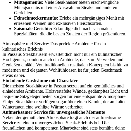
Mittagsmenüs:
Viele Steakhäuser bieten erschwingliche
Mittagsmenüs mit einer Auswahl an Steaks und anderen
Gerichten.
Feinschmeckermenüs:
Erlebe ein mehrgängiges Menü mit
erlesenen Weinen und exklusiven Fleischsorten.
Saisonale Gerichte:
Erkundige dich nach saisonalen
Spezialitäten, die die besten Zutaten der Region präsentieren.
Atmosphäre und Service: Das perfekte Ambiente für ein
kulinarisches Erlebnis
In Passaus Steakhäusern erwartet dich nicht nur ein kulinarischer
Hochgenuss, sondern auch ein Ambiente, das zum Verweilen und
Genießen einlädt. Von traditionellen rustikalen Konzepten bis hin zu
modernen und eleganten Wohlfühloasen ist für jeden Geschmack
etwas dabei.
Einladende Gasträume mit Charakter
Die meisten Steakhäuser in Passau setzen auf ein gemütliches und
einladendes Ambiente. Holzvertäfelte Wände, gedämpftes Licht und
bequeme Sitzgelegenheiten sorgen für eine entspannte Atmosphäre.
Einige Steakhäuser verfügen sogar über einen Kamin, der an kalten
Wintertagen eine wohlige Wärme verbreitet.
Aufmerksamer Service für unvergessliche Momente
Neben der gemütlichen Atmosphäre trägt auch der aufmerksame
Service zu einem unvergesslichen Steak-Erlebnis bei. Die
freundlichen und kompetenten Mitarbeiter sind stets bemüht, deine