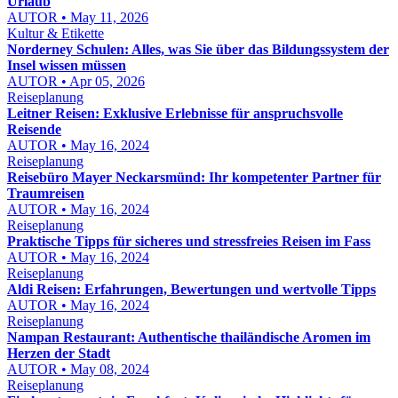
Urlaub
AUTOR • May 11, 2026
Kultur & Etikette
Norderney Schulen: Alles, was Sie über das Bildungssystem der
Insel wissen müssen
AUTOR • Apr 05, 2026
Reiseplanung
Leitner Reisen: Exklusive Erlebnisse für anspruchsvolle
Reisende
AUTOR • May 16, 2024
Reiseplanung
Reisebüro Mayer Neckarsmünd: Ihr kompetenter Partner für
Traumreisen
AUTOR • May 16, 2024
Reiseplanung
Praktische Tipps für sicheres und stressfreies Reisen im Fass
AUTOR • May 16, 2024
Reiseplanung
Aldi Reisen: Erfahrungen, Bewertungen und wertvolle Tipps
AUTOR • May 16, 2024
Reiseplanung
Nampan Restaurant: Authentische thailändische Aromen im
Herzen der Stadt
AUTOR • May 08, 2024
Reiseplanung