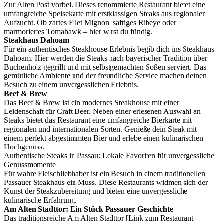
Zur Alten Post vorbei. Dieses renommierte Restaurant bietet eine
umfangreiche Speisekarte mit erstklassigen Steaks aus regionaler
Aufzucht. Ob zartes Filet Mignon, saftiges Ribeye oder
marmoriertes Tomahawk – hier wirst du fündig.
Steakhaus Dahoam
Für ein authentisches Steakhouse-Erlebnis begib dich ins Steakhaus
Dahoam. Hier werden die Steaks nach bayerischer Tradition über
Buchenholz gegrillt und mit selbstgemachten Soßen serviert. Das
gemütliche Ambiente und der freundliche Service machen deinen
Besuch zu einem unvergesslichen Erlebnis.
Beef & Brew
Das Beef & Brew ist ein modernes Steakhouse mit einer
Leidenschaft für Craft Beer. Neben einer erlesenen Auswahl an
Steaks bietet das Restaurant eine umfangreiche Bierkarte mit
regionalen und internationalen Sorten. Genieße dein Steak mit
einem perfekt abgestimmten Bier und erlebe einen kulinarischen
Hochgenuss.
Authentische Steaks in Passau: Lokale Favoriten für unvergessliche
Genussmomente
Für wahre Fleischliebhaber ist ein Besuch in einem traditionellen
Passauer Steakhaus ein Muss. Diese Restaurants widmen sich der
Kunst der Steakzubereitung und bieten eine unvergessliche
kulinarische Erfahrung.
Am Alten Stadttor: Ein Stück Passauer Geschichte
Das traditionsreiche Am Alten Stadttor [Link zum Restaurant