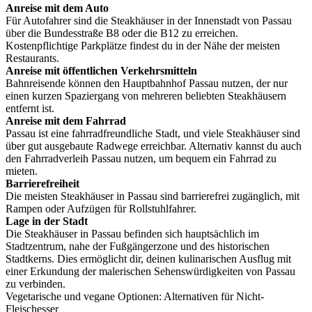
Anreise mit dem Auto
Für Autofahrer sind die Steakhäuser in der Innenstadt von Passau
über die Bundesstraße B8 oder die B12 zu erreichen.
Kostenpflichtige Parkplätze findest du in der Nähe der meisten
Restaurants.
Anreise mit öffentlichen Verkehrsmitteln
Bahnreisende können den Hauptbahnhof Passau nutzen, der nur
einen kurzen Spaziergang von mehreren beliebten Steakhäusern
entfernt ist.
Anreise mit dem Fahrrad
Passau ist eine fahrradfreundliche Stadt, und viele Steakhäuser sind
über gut ausgebaute Radwege erreichbar. Alternativ kannst du auch
den Fahrradverleih Passau nutzen, um bequem ein Fahrrad zu
mieten.
Barrierefreiheit
Die meisten Steakhäuser in Passau sind barrierefrei zugänglich, mit
Rampen oder Aufzügen für Rollstuhlfahrer.
Lage in der Stadt
Die Steakhäuser in Passau befinden sich hauptsächlich im
Stadtzentrum, nahe der Fußgängerzone und des historischen
Stadtkerns. Dies ermöglicht dir, deinen kulinarischen Ausflug mit
einer Erkundung der malerischen Sehenswürdigkeiten von Passau
zu verbinden.
Vegetarische und vegane Optionen: Alternativen für Nicht-
Fleischesser