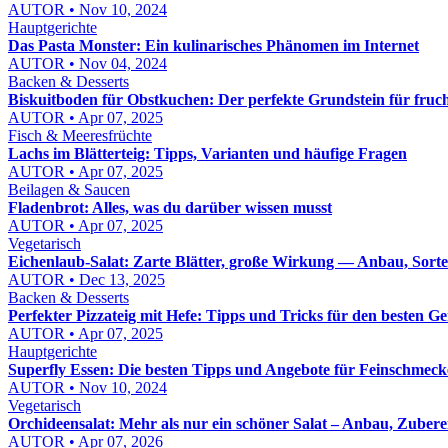
AUTOR • Nov 10, 2024
Hauptgerichte
Das Pasta Monster: Ein kulinarisches Phänomen im Internet
AUTOR • Nov 04, 2024
Backen & Desserts
Biskuitboden für Obstkuchen: Der perfekte Grundstein für fruch
AUTOR • Apr 07, 2025
Fisch & Meeresfrüchte
Lachs im Blätterteig: Tipps, Varianten und häufige Fragen
AUTOR • Apr 07, 2025
Beilagen & Saucen
Fladenbrot: Alles, was du darüber wissen musst
AUTOR • Apr 07, 2025
Vegetarisch
Eichenlaub-Salat: Zarte Blätter, große Wirkung — Anbau, Sort
AUTOR • Dec 13, 2025
Backen & Desserts
Perfekter Pizzateig mit Hefe: Tipps und Tricks für den besten G
AUTOR • Apr 07, 2025
Hauptgerichte
Superfly Essen: Die besten Tipps und Angebote für Feinschmeck
AUTOR • Nov 10, 2024
Vegetarisch
Orchideensalat: Mehr als nur ein schöner Salat – Anbau, Zuber
AUTOR • Apr 07, 2026