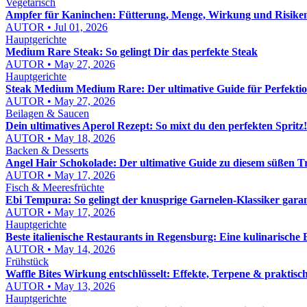
Vegetarisch
Ampfer für Kaninchen: Fütterung, Menge, Wirkung und Risiken 
AUTOR • Jul 01, 2026
Hauptgerichte
Medium Rare Steak: So gelingt Dir das perfekte Steak
AUTOR • May 27, 2026
Hauptgerichte
Steak Medium Medium Rare: Der ultimative Guide für Perfektio
AUTOR • May 27, 2026
Beilagen & Saucen
Dein ultimatives Aperol Rezept: So mixt du den perfekten Spritz!
AUTOR • May 18, 2026
Backen & Desserts
Angel Hair Schokolade: Der ultimative Guide zu diesem süßen T
AUTOR • May 17, 2026
Fisch & Meeresfrüchte
Ebi Tempura: So gelingt der knusprige Garnelen-Klassiker garan
AUTOR • May 17, 2026
Hauptgerichte
Beste italienische Restaurants in Regensburg: Eine kulinarische
AUTOR • May 14, 2026
Frühstück
Waffle Bites Wirkung entschlüsselt: Effekte, Terpene & prakti
AUTOR • May 13, 2026
Hauptgerichte