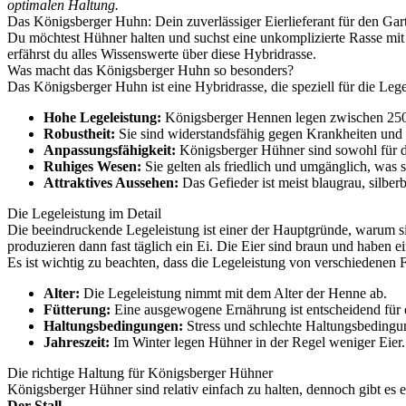
optimalen Haltung.
Das Königsberger Huhn: Dein zuverlässiger Eierlieferant für den Gar
Du möchtest Hühner halten und suchst eine unkomplizierte Rasse mit 
erfährst du alles Wissenswerte über diese Hybridrasse.
Was macht das Königsberger Huhn so besonders?
Das Königsberger Huhn ist eine Hybridrasse, die speziell für die Lege
Hohe Legeleistung:
Königsberger Hennen legen zwischen 250 
Robustheit:
Sie sind widerstandsfähig gegen Krankheiten und
Anpassungsfähigkeit:
Königsberger Hühner sind sowohl für die
Ruhiges Wesen:
Sie gelten als friedlich und umgänglich, was 
Attraktives Aussehen:
Das Gefieder ist meist blaugrau, silber
Die Legeleistung im Detail
Die beeindruckende Legeleistung ist einer der Hauptgründe, warum 
produzieren dann fast täglich ein Ei. Die Eier sind braun und haben e
Es ist wichtig zu beachten, dass die Legeleistung von verschiedenen 
Alter:
Die Legeleistung nimmt mit dem Alter der Henne ab.
Fütterung:
Eine ausgewogene Ernährung ist entscheidend für 
Haltungsbedingungen:
Stress und schlechte Haltungsbedingun
Jahreszeit:
Im Winter legen Hühner in der Regel weniger Eier.
Die richtige Haltung für Königsberger Hühner
Königsberger Hühner sind relativ einfach zu halten, dennoch gibt es 
Der Stall