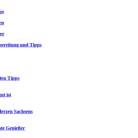
ps
en
er
bereitung und Tipps
sten Tipps
ut ist
Herzen Sachsens
hte Genießer