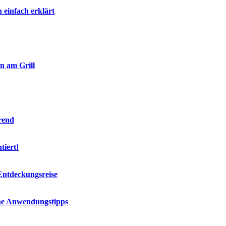
einfach erklärt
n am Grill
rend
tiert!
 Entdeckungsreise
sche Anwendungstipps