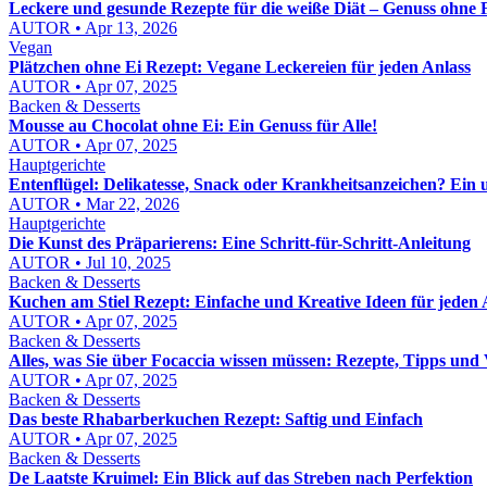
Leckere und gesunde Rezepte für die weiße Diät – Genuss ohne F
AUTOR • Apr 13, 2026
Vegan
Plätzchen ohne Ei Rezept: Vegane Leckereien für jeden Anlass
AUTOR • Apr 07, 2025
Backen & Desserts
Mousse au Chocolat ohne Ei: Ein Genuss für Alle!
AUTOR • Apr 07, 2025
Hauptgerichte
Entenflügel: Delikatesse, Snack oder Krankheitsanzeichen? Ein
AUTOR • Mar 22, 2026
Hauptgerichte
Die Kunst des Präparierens: Eine Schritt-für-Schritt-Anleitung
AUTOR • Jul 10, 2025
Backen & Desserts
Kuchen am Stiel Rezept: Einfache und Kreative Ideen für jeden 
AUTOR • Apr 07, 2025
Backen & Desserts
Alles, was Sie über Focaccia wissen müssen: Rezepte, Tipps und
AUTOR • Apr 07, 2025
Backen & Desserts
Das beste Rhabarberkuchen Rezept: Saftig und Einfach
AUTOR • Apr 07, 2025
Backen & Desserts
De Laatste Kruimel: Ein Blick auf das Streben nach Perfektion