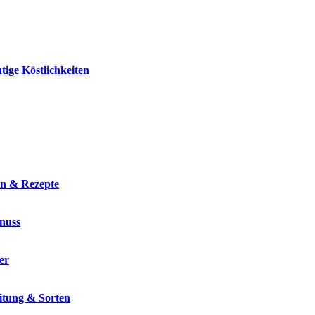
tige Köstlichkeiten
en & Rezepte
enuss
er
eitung & Sorten