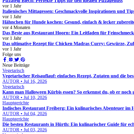
Pizzateig Blech: Perfekte Tipps für den idealen Pizzagenuss
vor 1 Jahr
Italienisches Mittagessen: Geschmackvolle Inspirationen und Tip
vor 1 Jahr
Hähnchen für Hunde kochen: Gesund, einfach & lecker zubereit
vor 4 Monaten
Das Beste aus Restaurant Hoorn: Ein Leitfaden für Feinschmeck
vor 1 Jahr
Das ultimative Rezept für Chicken Madras Curry: Gewürze, Zu
vor 1 Jahr
Folge uns
Neue Beiträge
Vegetarisch
Vegetarischer Reisauflauf: einfaches Rezept, Zutaten und die be
AUTOR • Jul 16, 2026
Vegetarisch
Kann man Halloween Kürbis essen? So erkennst du, ob er noch g
AUTOR • Jul 10, 2026
Hauptgerichte
Indisches Restaurant Freiberg: Ein kulinarisches Abenteuer im 
AUTOR • Jul 04, 2026
Hauptgerichte
Die besten Restaurants in Hürth: Ein kulinarischer Guide für ec
AUTOR • Jul 03, 2026