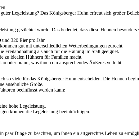
ten
guter Legeleistung? Das Königsberger Huhn erfreut sich großer Belieb
leistung gezüchtet wurde. Das bedeutet, dass diese Hennen besonders vie
und 320 Eier pro Jahr.
 kommen gut mit unterschiedlichen Wetterbedingungen zurecht.
 Freilandhaltung als auch für die Haltung im Stall geeignet.
sie zu idealen Hühnern für Familien macht.
blau oder braun, was ihnen ein ansprechendes Äußeres verleiht.
sich so viele für das Königsberger Huhn entscheiden. Die Hennen beg
ine ansehnliche Größe.
Faktoren beeinflusst werden kann:
eine hohe Legeleistung.
gen können die Legeleistung beeinträchtigen.
ein paar Dinge zu beachten, um ihnen ein artgerechtes Leben zu ermögl