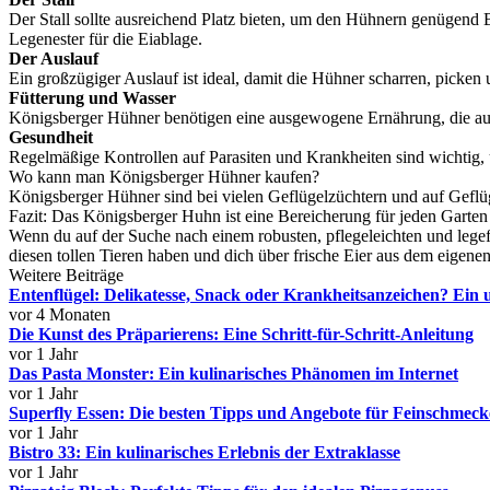
Der Stall sollte ausreichend Platz bieten, um den Hühnern genügend B
Legenester für die Eiablage.
Der Auslauf
Ein großzügiger Auslauf ist ideal, damit die Hühner scharren, picken
Fütterung und Wasser
Königsberger Hühner benötigen eine ausgewogene Ernährung, die aus
Gesundheit
Regelmäßige Kontrollen auf Parasiten und Krankheiten sind wichtig
Wo kann man Königsberger Hühner kaufen?
Königsberger Hühner sind bei vielen Geflügelzüchtern und auf Geflüge
Fazit: Das Königsberger Huhn ist eine Bereicherung für jeden Garten
Wenn du auf der Suche nach einem robusten, pflegeleichten und legef
diesen tollen Tieren haben und dich über frische Eier aus dem eigene
Weitere Beiträge
Entenflügel: Delikatesse, Snack oder Krankheitsanzeichen? Ein
vor 4 Monaten
Die Kunst des Präparierens: Eine Schritt-für-Schritt-Anleitung
vor 1 Jahr
Das Pasta Monster: Ein kulinarisches Phänomen im Internet
vor 1 Jahr
Superfly Essen: Die besten Tipps und Angebote für Feinschmeck
vor 1 Jahr
Bistro 33: Ein kulinarisches Erlebnis der Extraklasse
vor 1 Jahr