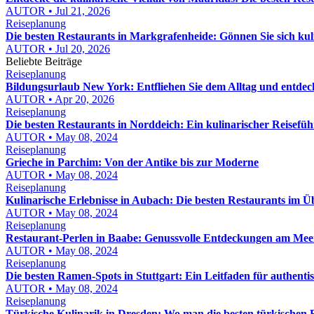
AUTOR • Jul 21, 2026
Reiseplanung
Die besten Restaurants in Markgrafenheide: Gönnen Sie sich kuli
AUTOR • Jul 20, 2026
Beliebte Beiträge
Reiseplanung
Bildungsurlaub New York: Entfliehen Sie dem Alltag und entdeck
AUTOR • Apr 20, 2026
Reiseplanung
Die besten Restaurants in Norddeich: Ein kulinarischer Reisefüh
AUTOR • May 08, 2024
Reiseplanung
Grieche in Parchim: Von der Antike bis zur Moderne
AUTOR • May 08, 2024
Reiseplanung
Kulinarische Erlebnisse in Aubach: Die besten Restaurants im Ü
AUTOR • May 08, 2024
Reiseplanung
Restaurant-Perlen in Baabe: Genussvolle Entdeckungen am Mee
AUTOR • May 08, 2024
Reiseplanung
Die besten Ramen-Spots in Stuttgart: Ein Leitfaden für authent
AUTOR • May 08, 2024
Reiseplanung
Türkische Kulinarik in Dresden: Wo man die besten türkischen R