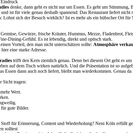
r Eindruck
adies
denke, dann geht es nicht nur um Essen. Es geht um Stimmung, B
und ist für viele genau deshalb spannend: Das Restaurant liefert nicht 
: Lohnt sich der Besuch wirklich? Ist es mehr als ein hübscher Ort fü
el Gemüse, Gewürze, frische Kräuter, Hummus, Mezze, Fladenbrot, Fleis
Fine-Dining-Gefühl. Es ist lebendig, direkt und optisch stark.
einen Vorteil, den man nicht unterschätzen sollte:
Atmosphäre verkauf
hier eine starke Adresse.
radies
trifft den Kern ziemlich genau. Denn bei diesem Ort geht es um 
Farben auf dem Tisch wirken natürlich. Und die Präsentation ist so aufgeb
n das Essen dann auch noch liefert, bleibt man wiederkommen. Genau da
 Sicht tragen:
 mehr Wert.
rken.
ngweilig.
für gute Bilder.
 Stoff für Erinnerung, Content und Wiederholung? Neni Köln erfüllt ge
n solltest