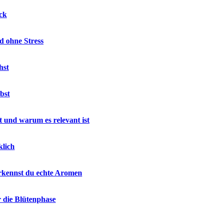
ck
d ohne Stress
hst
bst
 und warum es relevant ist
klich
rkennst du echte Aromen
r die Blütenphase