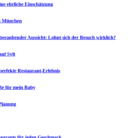
ne ehrliche Einschätzung
in München
eraubender Aussicht: Lohnt sich der Besuch wirklich?
auf Sylt
 perfekte Restaurant-Erlebnis
öße für mein Baby
 Planung
staurants für jeden Geschmack