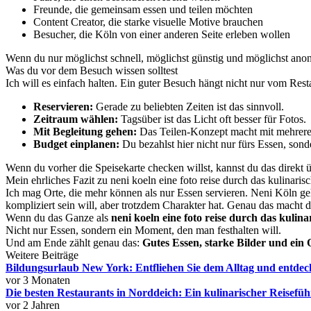
Freunde, die gemeinsam essen und teilen möchten
Content Creator, die starke visuelle Motive brauchen
Besucher, die Köln von einer anderen Seite erleben wollen
Wenn du nur möglichst schnell, möglichst günstig und möglichst anony
Was du vor dem Besuch wissen solltest
Ich will es einfach halten. Ein guter Besuch hängt nicht nur vom Res
Reservieren:
Gerade zu beliebten Zeiten ist das sinnvoll.
Zeitraum wählen:
Tagsüber ist das Licht oft besser für Fotos.
Mit Begleitung gehen:
Das Teilen-Konzept macht mit mehrere
Budget einplanen:
Du bezahlst hier nicht nur fürs Essen, son
Wenn du vorher die Speisekarte checken willst, kannst du das direkt 
Mein ehrliches Fazit zu neni koeln eine foto reise durch das kulinaris
Ich mag Orte, die mehr können als nur Essen servieren. Neni Köln gehör
kompliziert sein will, aber trotzdem Charakter hat. Genau das macht d
Wenn du das Ganze als
neni koeln eine foto reise durch das kulina
Nicht nur Essen, sondern ein Moment, den man festhalten will.
Und am Ende zählt genau das:
Gutes Essen, starke Bilder und ein 
Weitere Beiträge
Bildungsurlaub New York: Entfliehen Sie dem Alltag und entdeck
vor 3 Monaten
Die besten Restaurants in Norddeich: Ein kulinarischer Reisefüh
vor 2 Jahren