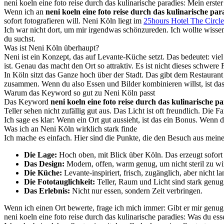
neni koeln eine foto reise durch das kulinarische paradies: Mein erste
Wenn ich an
neni koeln eine foto reise durch das kulinarische par
sofort fotografieren will. Neni Köln liegt im
25hours Hotel The Circle
Ich war nicht dort, um mir irgendwas schönzureden. Ich wollte wissen
du suchst.
Was ist Neni Köln überhaupt?
Neni ist ein Konzept, das auf Levante-Küche setzt. Das bedeutet: vi
ist. Genau das macht den Ort so attraktiv. Es ist nicht dieses schwere 
In Köln sitzt das Ganze hoch über der Stadt. Das gibt dem Restaurant 
zusammen. Wenn du also Essen und Bilder kombinieren willst, ist das 
Warum das Keyword so gut zu Neni Köln passt
Das Keyword
neni koeln eine foto reise durch das kulinarische pa
Teller sehen nicht zufällig gut aus. Das Licht ist oft freundlich. Die 
Ich sage es klar: Wenn ein Ort gut aussieht, ist das ein Bonus. Wen
Was ich an Neni Köln wirklich stark finde
Ich mache es einfach. Hier sind die Punkte, die den Besuch aus meiner
Die Lage:
Hoch oben, mit Blick über Köln. Das erzeugt sofort
Das Design:
Modern, offen, warm genug, um nicht steril zu wi
Die Küche:
Levante-inspiriert, frisch, zugänglich, aber nicht la
Die Fototauglichkeit:
Teller, Raum und Licht sind stark genug 
Das Erlebnis:
Nicht nur essen, sondern Zeit verbringen.
Wenn ich einen Ort bewerte, frage ich mich immer: Gibt er mir genug
neni koeln eine foto reise durch das kulinarische paradies: Was du esse