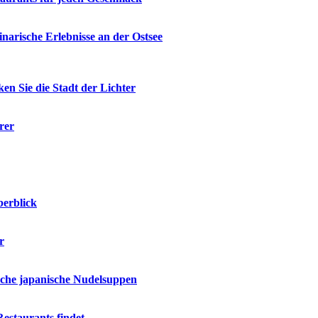
narische Erlebnisse an der Ostsee
en Sie die Stadt der Lichter
rer
berblick
r
ische japanische Nudelsuppen
estaurants findet