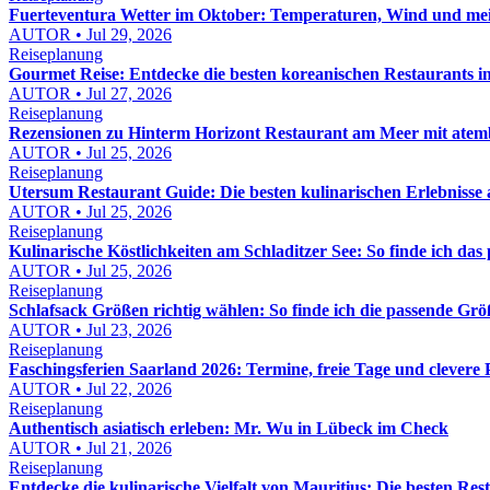
Fuerteventura Wetter im Oktober: Temperaturen, Wind und mei
AUTOR • Jul 29, 2026
Reiseplanung
Gourmet Reise: Entdecke die besten koreanischen Restaurants 
AUTOR • Jul 27, 2026
Reiseplanung
Rezensionen zu Hinterm Horizont Restaurant am Meer mit atemb
AUTOR • Jul 25, 2026
Reiseplanung
Utersum Restaurant Guide: Die besten kulinarischen Erlebnisse 
AUTOR • Jul 25, 2026
Reiseplanung
Kulinarische Köstlichkeiten am Schladitzer See: So finde ich das
AUTOR • Jul 25, 2026
Reiseplanung
Schlafsack Größen richtig wählen: So finde ich die passende Gr
AUTOR • Jul 23, 2026
Reiseplanung
Faschingsferien Saarland 2026: Termine, freie Tage und clevere
AUTOR • Jul 22, 2026
Reiseplanung
Authentisch asiatisch erleben: Mr. Wu in Lübeck im Check
AUTOR • Jul 21, 2026
Reiseplanung
Entdecke die kulinarische Vielfalt von Mauritius: Die besten Re