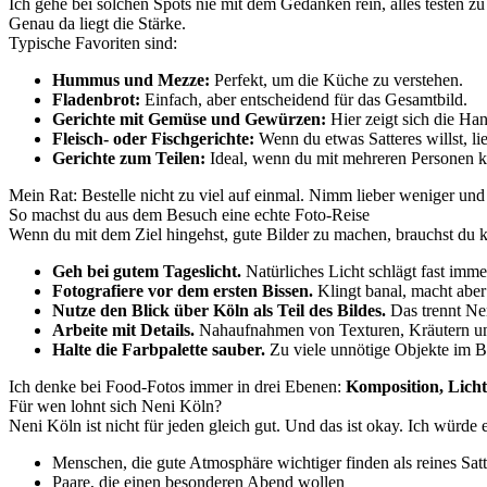
Ich gehe bei solchen Spots nie mit dem Gedanken rein, alles testen zu 
Genau da liegt die Stärke.
Typische Favoriten sind:
Hummus und Mezze:
Perfekt, um die Küche zu verstehen.
Fladenbrot:
Einfach, aber entscheidend für das Gesamtbild.
Gerichte mit Gemüse und Gewürzen:
Hier zeigt sich die Han
Fleisch- oder Fischgerichte:
Wenn du etwas Satteres willst, li
Gerichte zum Teilen:
Ideal, wenn du mit mehreren Personen 
Mein Rat: Bestelle nicht zu viel auf einmal. Nimm lieber weniger und
So machst du aus dem Besuch eine echte Foto-Reise
Wenn du mit dem Ziel hingehst, gute Bilder zu machen, brauchst du 
Geh bei gutem Tageslicht.
Natürliches Licht schlägt fast imme
Fotografiere vor dem ersten Bissen.
Klingt banal, macht aber
Nutze den Blick über Köln als Teil des Bildes.
Das trennt Nen
Arbeite mit Details.
Nahaufnahmen von Texturen, Kräutern und 
Halte die Farbpalette sauber.
Zu viele unnötige Objekte im Bi
Ich denke bei Food-Fotos immer in drei Ebenen:
Komposition, Licht
Für wen lohnt sich Neni Köln?
Neni Köln ist nicht für jeden gleich gut. Und das ist okay. Ich würde
Menschen, die gute Atmosphäre wichtiger finden als reines Sa
Paare, die einen besonderen Abend wollen