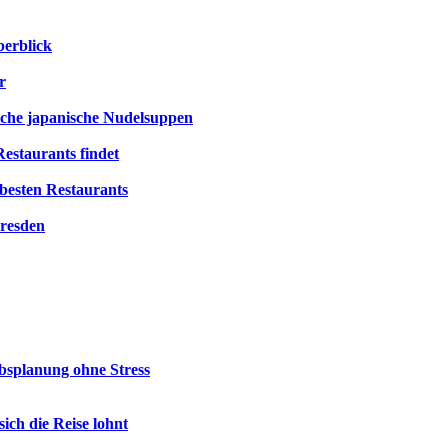
berblick
r
ische japanische Nudelsuppen
estaurants findet
besten Restaurants
Dresden
ubsplanung ohne Stress
ch die Reise lohnt