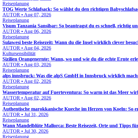
Reiseplanung
TOG Werte Schlafsack: So wählst du den richtigen Babyschlafsa
AUTOR • Aug 07, 2026
Reiseplanung
Visum Tanzania Sansibar: So beantragst du es schnell, richtig un
AUTOR • Aug 06, 2026
Reiseplanung
Sulawesi beste Reisezeit: Wann du die Insel wirklich clever besuc
AUTOR • Aug 04, 2026
Kultursensibilität
Sizilien Orangenernte: Wann, wo und wie du die echte Ernte erle
AUTOR • Aug 03, 2026
Reiseplanung
alps innsbruck: Was die alpS GmbH in Innsbruck wirklich macht
AUTOR • Aug 02, 2026
Reiseplanung
Wassertemperatur auf Fuerteventura: So warm ist das Meer wir
AUTOR • Aug 02, 2026
Reiseplanung
Authentische marokkanische Kueche im Herzen von Koeln: So e
AUTOR • Jul 31, 2026
Reiseplanung
Wann Mandelblüte Mallorca: Beste Reisezeit, Orte und Tipps fü
AUTOR • Jul 30, 2026
Reiseplanung