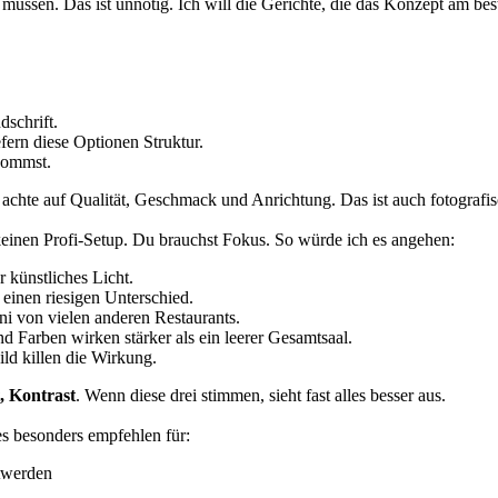
müssen. Das ist unnötig. Ich will die Gerichte, die das Konzept am best
dschrift.
efern diese Optionen Struktur.
kommst.
 achte auf Qualität, Geschmack und Anrichtung. Das ist auch fotografis
keinen Profi-Setup. Du brauchst Fokus. So würde ich es angehen:
r künstliches Licht.
 einen riesigen Unterschied.
i von vielen anderen Restaurants.
Farben wirken stärker als ein leerer Gesamtsaal.
ld killen die Wirkung.
, Kontrast
. Wenn diese drei stimmen, sieht fast alles besser aus.
 es besonders empfehlen für:
ttwerden