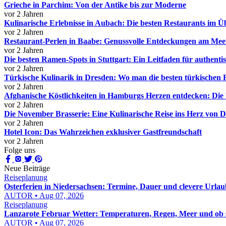
Grieche in Parchim: Von der Antike bis zur Moderne
vor 2 Jahren
Kulinarische Erlebnisse in Aubach: Die besten Restaurants im Ü
vor 2 Jahren
Restaurant-Perlen in Baabe: Genussvolle Entdeckungen am Mee
vor 2 Jahren
Die besten Ramen-Spots in Stuttgart: Ein Leitfaden für authent
vor 2 Jahren
Türkische Kulinarik in Dresden: Wo man die besten türkischen R
vor 2 Jahren
Afghanische Köstlichkeiten in Hamburgs Herzen entdecken: Die 
vor 2 Jahren
Die November Brasserie: Eine Kulinarische Reise ins Herz von 
vor 2 Jahren
Hotel Icon: Das Wahrzeichen exklusiver Gastfreundschaft
vor 2 Jahren
Folge uns
Neue Beiträge
Reiseplanung
Osterferien in Niedersachsen: Termine, Dauer und clevere Urla
AUTOR • Aug 07, 2026
Reiseplanung
Lanzarote Februar Wetter: Temperaturen, Regen, Meer und ob si
AUTOR • Aug 07, 2026