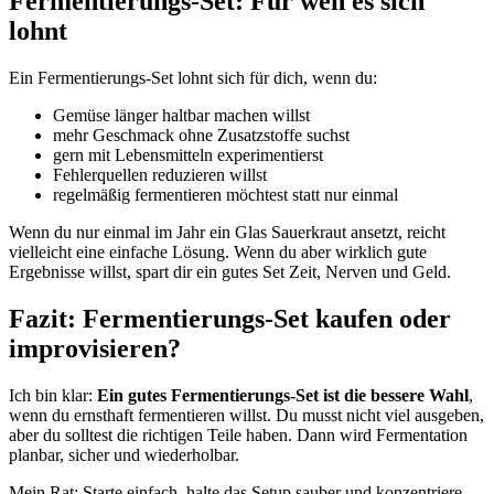
Fermentierungs-Set: Für wen es sich
lohnt
Ein Fermentierungs-Set lohnt sich für dich, wenn du:
Gemüse länger haltbar machen willst
mehr Geschmack ohne Zusatzstoffe suchst
gern mit Lebensmitteln experimentierst
Fehlerquellen reduzieren willst
regelmäßig fermentieren möchtest statt nur einmal
Wenn du nur einmal im Jahr ein Glas Sauerkraut ansetzt, reicht
vielleicht eine einfache Lösung. Wenn du aber wirklich gute
Ergebnisse willst, spart dir ein gutes Set Zeit, Nerven und Geld.
Fazit: Fermentierungs-Set kaufen oder
improvisieren?
Ich bin klar:
Ein gutes Fermentierungs-Set ist die bessere Wahl
,
wenn du ernsthaft fermentieren willst. Du musst nicht viel ausgeben,
aber du solltest die richtigen Teile haben. Dann wird Fermentation
planbar, sicher und wiederholbar.
Mein Rat: Starte einfach, halte das Setup sauber und konzentriere