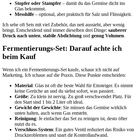
Stopfer oder Stampfer
– damit du das Gemüse dicht ins
Glas bekommst.
Messhilfe
– optional, aber praktisch für Salz und Flüssigkeit.
Ich sehe oft Sets mit viel Zubehör, das nett aussieht, aber wenig
bringt. Entscheidend sind immer dieselben drei Dinge:
sauberer
Druck nach unten
,
stabile Abdichtung
und
genug Volumen
.
Fermentierungs-Set: Darauf achte ich
beim Kauf
Wenn ich ein Fermentierungs-Set kaufe, schaue ich nicht auf
Marketing. Ich schaue auf die Praxis. Diese Punkte entscheiden:
Material
: Glas ist oft die beste Wahl für Einsteiger. Es nimmt
keine Gerüche an und du siehst sofort, was passiert.
Größe
: Zu klein ist nervig. Zu groß verschwendet Platz. Für
den Start sind 1 bis 2 Liter oft ideal.
Gewicht der Gewichte
: Sie müssen das Gemüse wirklich
unten halten, auch wenn Gas entsteht.
Reinigung
: Je einfacher das Set zu reinigen ist, desto öfter
nutzt du es.
Verschluss-System
: Ein gutes Ventil reduziert das Risiko von
Druckproblemen und spart dir Kontrollaufwand.