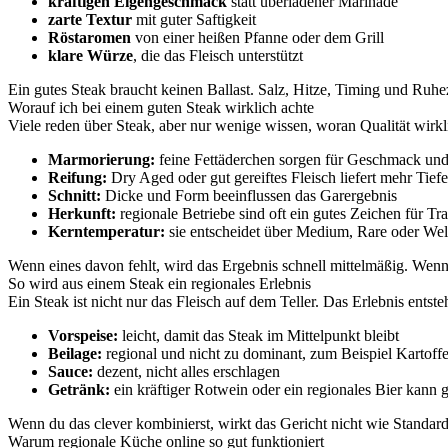
kräftigen Eigengeschmack
statt überladener Marinade
zarte Textur
mit guter Saftigkeit
Röstaromen
von einer heißen Pfanne oder dem Grill
klare Würze
, die das Fleisch unterstützt
Ein gutes Steak braucht keinen Ballast. Salz, Hitze, Timing und Ruhe
Worauf ich bei einem guten Steak wirklich achte
Viele reden über Steak, aber nur wenige wissen, woran Qualität wirkli
Marmorierung:
feine Fettäderchen sorgen für Geschmack und 
Reifung:
Dry Aged oder gut gereiftes Fleisch liefert mehr Tiefe
Schnitt:
Dicke und Form beeinflussen das Garergebnis
Herkunft:
regionale Betriebe sind oft ein gutes Zeichen für Tr
Kerntemperatur:
sie entscheidet über Medium, Rare oder We
Wenn eines davon fehlt, wird das Ergebnis schnell mittelmäßig. Wenn a
So wird aus einem Steak ein regionales Erlebnis
Ein Steak ist nicht nur das Fleisch auf dem Teller. Das Erlebnis ents
Vorspeise:
leicht, damit das Steak im Mittelpunkt bleibt
Beilage:
regional und nicht zu dominant, zum Beispiel Kartof
Sauce:
dezent, nicht alles erschlagen
Getränk:
ein kräftiger Rotwein oder ein regionales Bier kann 
Wenn du das clever kombinierst, wirkt das Gericht nicht wie Standar
Warum regionale Küche online so gut funktioniert