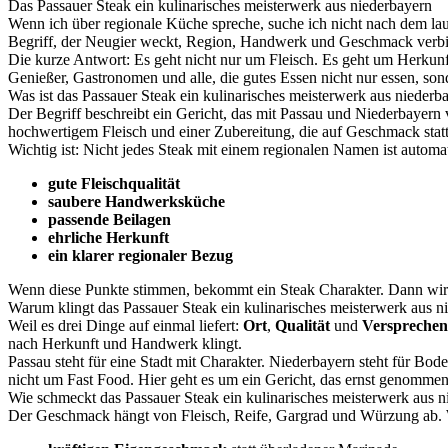
Das Passauer Steak ein kulinarisches meisterwerk aus niederbayern
Wenn ich über regionale Küche spreche, suche ich nicht nach dem la
Begriff, der Neugier weckt, Region, Handwerk und Geschmack verbind
Die kurze Antwort: Es geht nicht nur um Fleisch. Es geht um Herkunf
Genießer, Gastronomen und alle, die gutes Essen nicht nur essen, son
Was ist das Passauer Steak ein kulinarisches meisterwerk aus niederb
Der Begriff beschreibt ein Gericht, das mit Passau und Niederbayern
hochwertigem Fleisch und einer Zubereitung, die auf Geschmack statt
Wichtig ist: Nicht jedes Steak mit einem regionalen Namen ist aut
gute Fleischqualität
saubere Handwerksküche
passende Beilagen
ehrliche Herkunft
ein klarer regionaler Bezug
Wenn diese Punkte stimmen, bekommt ein Steak Charakter. Dann wird 
Warum klingt das Passauer Steak ein kulinarisches meisterwerk aus ni
Weil es drei Dinge auf einmal liefert:
Ort
,
Qualität
und
Versprechen
nach Herkunft und Handwerk klingt.
Passau steht für eine Stadt mit Charakter. Niederbayern steht für Bo
nicht um Fast Food. Hier geht es um ein Gericht, das ernst genommen
Wie schmeckt das Passauer Steak ein kulinarisches meisterwerk aus 
Der Geschmack hängt von Fleisch, Reife, Gargrad und Würzung ab. We