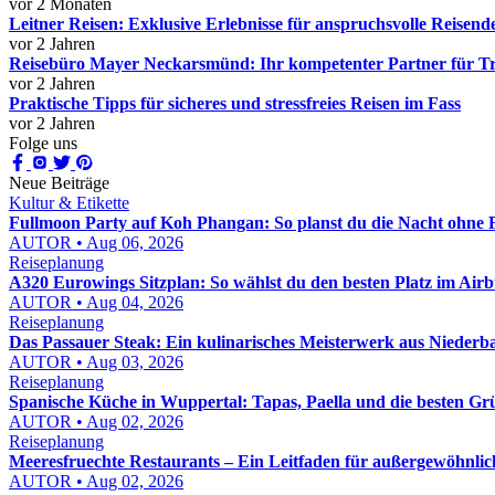
vor 2 Monaten
Leitner Reisen: Exklusive Erlebnisse für anspruchsvolle Reisend
vor 2 Jahren
Reisebüro Mayer Neckarsmünd: Ihr kompetenter Partner für T
vor 2 Jahren
Praktische Tipps für sicheres und stressfreies Reisen im Fass
vor 2 Jahren
Folge uns
Neue Beiträge
Kultur & Etikette
Fullmoon Party auf Koh Phangan: So planst du die Nacht ohne 
AUTOR • Aug 06, 2026
Reiseplanung
A320 Eurowings Sitzplan: So wählst du den besten Platz im Air
AUTOR • Aug 04, 2026
Reiseplanung
Das Passauer Steak: Ein kulinarisches Meisterwerk aus Niederb
AUTOR • Aug 03, 2026
Reiseplanung
Spanische Küche in Wuppertal: Tapas, Paella und die besten G
AUTOR • Aug 02, 2026
Reiseplanung
Meeresfruechte Restaurants – Ein Leitfaden für außergewöhnlich
AUTOR • Aug 02, 2026