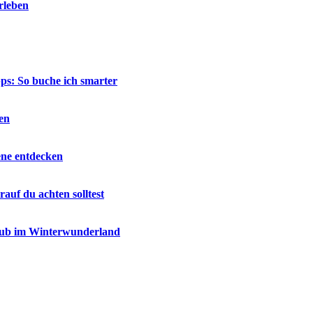
rleben
ps: So buche ich smarter
en
ene entdecken
auf du achten solltest
laub im Winterwunderland