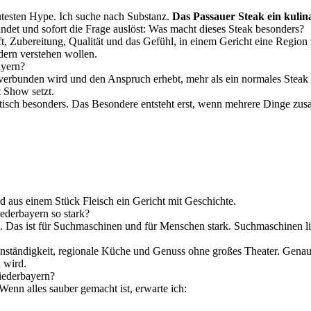
utesten Hype. Ich suche nach Substanz.
Das Passauer Steak ein kulin
et und sofort die Frage auslöst: Was macht dieses Steak besonders?
t, Zubereitung, Qualität und das Gefühl, in einem Gericht eine Region
dern verstehen wollen.
ayern?
 verbunden wird und den Anspruch erhebt, mehr als ein normales Steak 
 Show setzt.
omatisch besonders. Das Besondere entsteht erst, wenn mehrere Dinge 
aus einem Stück Fleisch ein Gericht mit Geschichte.
ederbayern so stark?
. Das ist für Suchmaschinen und für Menschen stark. Suchmaschinen l
denständigkeit, regionale Küche und Genuss ohne großes Theater. Genau 
 wird.
niederbayern?
nn alles sauber gemacht ist, erwarte ich: