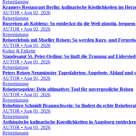
Reiseplanung
Kramers Restaurant Berlin: kulinarische Köstlichkeiten im Herz
AUTOR • Aug 02, 2026
Reiseplanung
Busreisen ab Koblenz: So entdeckst du die Welt günstig, bequem
AUTOR • Aug 02, 2026
Reiseplanung
Reiseerlebnis mit Mueller Reisen: So werden Kurz- und Fernreis
AUTOR • Aug 01, 2026
Kultur & Etikette
Standesamt St. Peter-Ording: So läuft die Trauung auf Eidersted
AUTOR • Aug 01, 2026
Reiseplanung
Peters Reisen Neumünster Tagesfahrten: Angebote, Ablauf und wo
AUTOR • Aug 01, 2026
Reiseplanung
Reiseprospekte: Dein ultimatives Tool für unvergessliche Reisen
AUTOR • Aug 01, 2026
Reiseplanung
Reisebüro Schmidt Braunschweig: So findest du echte Reisebera
AUTOR • Aug 01, 2026
Reiseplanung
Aethiopische kulinarische Koestlichkeiten in Augsburg entdeck
AUTOR • Aug 01, 2026
Reiseplanung