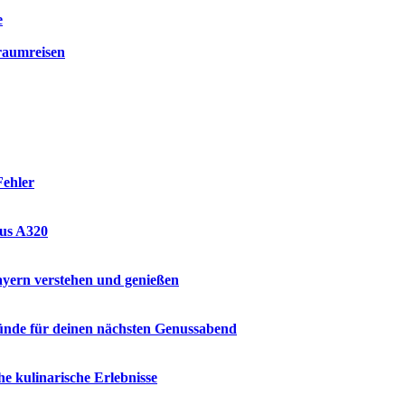
e
raumreisen
Fehler
bus A320
ayern verstehen und genießen
ründe für deinen nächsten Genussabend
e kulinarische Erlebnisse