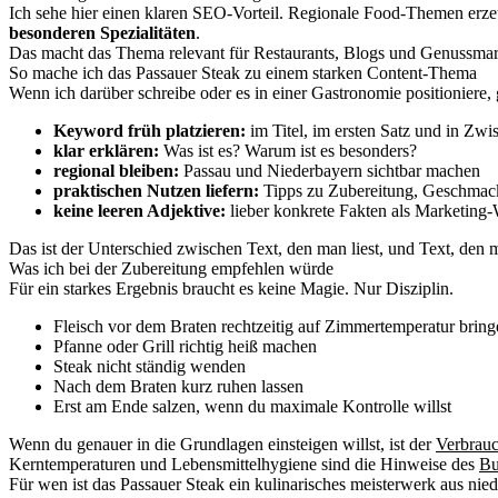
Ich sehe hier einen klaren SEO-Vorteil. Regionale Food-Themen erze
besonderen Spezialitäten
.
Das macht das Thema relevant für Restaurants, Blogs und Genussmarke
So mache ich das Passauer Steak zu einem starken Content-Thema
Wenn ich darüber schreibe oder es in einer Gastronomie positioniere, 
Keyword früh platzieren:
im Titel, im ersten Satz und in Zwi
klar erklären:
Was ist es? Warum ist es besonders?
regional bleiben:
Passau und Niederbayern sichtbar machen
praktischen Nutzen liefern:
Tipps zu Zubereitung, Geschma
keine leeren Adjektive:
lieber konkrete Fakten als Marketing
Das ist der Unterschied zwischen Text, den man liest, und Text, den m
Was ich bei der Zubereitung empfehlen würde
Für ein starkes Ergebnis braucht es keine Magie. Nur Disziplin.
Fleisch vor dem Braten rechtzeitig auf Zimmertemperatur bring
Pfanne oder Grill richtig heiß machen
Steak nicht ständig wenden
Nach dem Braten kurz ruhen lassen
Erst am Ende salzen, wenn du maximale Kontrolle willst
Wenn du genauer in die Grundlagen einsteigen willst, ist der
Verbrauc
Kerntemperaturen und Lebensmittelhygiene sind die Hinweise des
Bu
Für wen ist das Passauer Steak ein kulinarisches meisterwerk aus nied