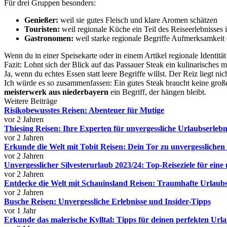
Für drei Gruppen besonders:
Genießer:
weil sie gutes Fleisch und klare Aromen schätzen
Touristen:
weil regionale Küche ein Teil des Reiseerlebnisses i
Gastronomen:
weil starke regionale Begriffe Aufmerksamkeit
Wenn du in einer Speisekarte oder in einem Artikel regionale Identitä
Fazit: Lohnt sich der Blick auf das Passauer Steak ein kulinarisches 
Ja, wenn du echtes Essen statt leere Begriffe willst. Der Reiz lieg
Ich würde es so zusammenfassen: Ein gutes Steak braucht keine große
meisterwerk aus niederbayern
ein Begriff, der hängen bleibt.
Weitere Beiträge
Risikobewusstes Reisen: Abenteuer für Mutige
vor 2 Jahren
Thiesing Reisen: Ihre Experten für unvergessliche Urlaubserlebn
vor 2 Jahren
Erkunde die Welt mit Tobit Reisen: Dein Tor zu unvergessliche
vor 2 Jahren
Unvergesslicher Silvesterurlaub 2023/24: Top-Reiseziele für eine 
vor 2 Jahren
Entdecke die Welt mit Schauinsland Reisen: Traumhafte Urlaubs
vor 2 Jahren
Busche Reisen: Unvergessliche Erlebnisse und Insider-Tipps
vor 1 Jahr
Erkunde das malerische Kylltal: Tipps für deinen perfekten Url