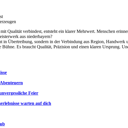
st
 erzeugen
t mit Qualität verbindest, entsteht ein klarer Mehrwert. Menschen erinn
meisterwerk aus niederbayern?
t nicht in Übertreibung, sondern in der Verbindung aus Region, Handwe
 Bühne. Es braucht Qualität, Präzision und einen klaren Ursprung. Un
isse
n Abenteuern
unvergessliche Feier
erlebnisse warten auf dich
aub