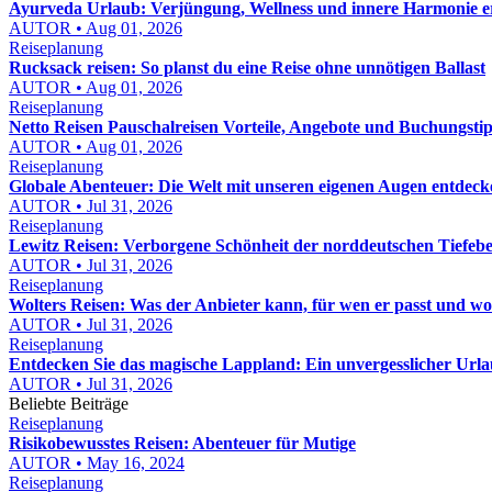
Ayurveda Urlaub: Verjüngung, Wellness und innere Harmonie e
AUTOR • Aug 01, 2026
Reiseplanung
Rucksack reisen: So planst du eine Reise ohne unnötigen Ballast
AUTOR • Aug 01, 2026
Reiseplanung
Netto Reisen Pauschalreisen Vorteile, Angebote und Buchungstip
AUTOR • Aug 01, 2026
Reiseplanung
Globale Abenteuer: Die Welt mit unseren eigenen Augen entdeck
AUTOR • Jul 31, 2026
Reiseplanung
Lewitz Reisen: Verborgene Schönheit der norddeutschen Tiefeb
AUTOR • Jul 31, 2026
Reiseplanung
Wolters Reisen: Was der Anbieter kann, für wen er passt und wor
AUTOR • Jul 31, 2026
Reiseplanung
Entdecken Sie das magische Lappland: Ein unvergesslicher Ur
AUTOR • Jul 31, 2026
Beliebte Beiträge
Reiseplanung
Risikobewusstes Reisen: Abenteuer für Mutige
AUTOR • May 16, 2024
Reiseplanung