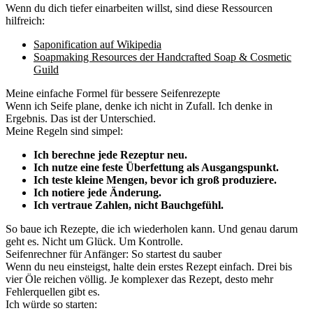
Wenn du dich tiefer einarbeiten willst, sind diese Ressourcen
hilfreich:
Saponification auf Wikipedia
Soapmaking Resources der Handcrafted Soap & Cosmetic
Guild
Meine einfache Formel für bessere Seifenrezepte
Wenn ich Seife plane, denke ich nicht in Zufall. Ich denke in
Ergebnis. Das ist der Unterschied.
Meine Regeln sind simpel:
Ich berechne jede Rezeptur neu.
Ich nutze eine feste Überfettung als Ausgangspunkt.
Ich teste kleine Mengen, bevor ich groß produziere.
Ich notiere jede Änderung.
Ich vertraue Zahlen, nicht Bauchgefühl.
So baue ich Rezepte, die ich wiederholen kann. Und genau darum
geht es. Nicht um Glück. Um Kontrolle.
Seifenrechner für Anfänger: So startest du sauber
Wenn du neu einsteigst, halte dein erstes Rezept einfach. Drei bis
vier Öle reichen völlig. Je komplexer das Rezept, desto mehr
Fehlerquellen gibt es.
Ich würde so starten: