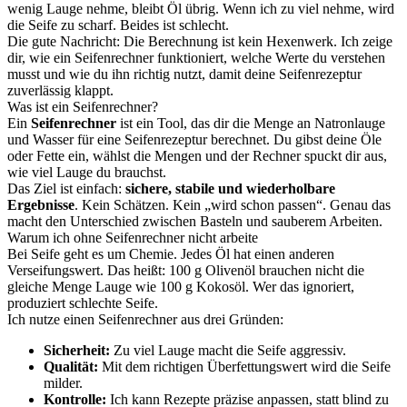
wenig Lauge nehme, bleibt Öl übrig. Wenn ich zu viel nehme, wird
die Seife zu scharf. Beides ist schlecht.
Die gute Nachricht: Die Berechnung ist kein Hexenwerk. Ich zeige
dir, wie ein Seifenrechner funktioniert, welche Werte du verstehen
musst und wie du ihn richtig nutzt, damit deine Seifenrezeptur
zuverlässig klappt.
Was ist ein Seifenrechner?
Ein
Seifenrechner
ist ein Tool, das dir die Menge an Natronlauge
und Wasser für eine Seifenrezeptur berechnet. Du gibst deine Öle
oder Fette ein, wählst die Mengen und der Rechner spuckt dir aus,
wie viel Lauge du brauchst.
Das Ziel ist einfach:
sichere, stabile und wiederholbare
Ergebnisse
. Kein Schätzen. Kein „wird schon passen“. Genau das
macht den Unterschied zwischen Basteln und sauberem Arbeiten.
Warum ich ohne Seifenrechner nicht arbeite
Bei Seife geht es um Chemie. Jedes Öl hat einen anderen
Verseifungswert. Das heißt: 100 g Olivenöl brauchen nicht die
gleiche Menge Lauge wie 100 g Kokosöl. Wer das ignoriert,
produziert schlechte Seife.
Ich nutze einen Seifenrechner aus drei Gründen:
Sicherheit:
Zu viel Lauge macht die Seife aggressiv.
Qualität:
Mit dem richtigen Überfettungswert wird die Seife
milder.
Kontrolle:
Ich kann Rezepte präzise anpassen, statt blind zu