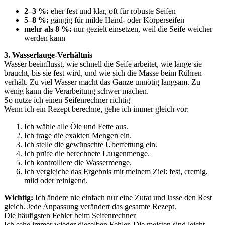
2–3 %:
eher fest und klar, oft für robuste Seifen
5–8 %:
gängig für milde Hand- oder Körperseifen
mehr als 8 %:
nur gezielt einsetzen, weil die Seife weicher
werden kann
3. Wasserlauge-Verhältnis
Wasser beeinflusst, wie schnell die Seife arbeitet, wie lange sie
braucht, bis sie fest wird, und wie sich die Masse beim Rühren
verhält. Zu viel Wasser macht das Ganze unnötig langsam. Zu
wenig kann die Verarbeitung schwer machen.
So nutze ich einen Seifenrechner richtig
Wenn ich ein Rezept berechne, gehe ich immer gleich vor:
Ich wähle alle Öle und Fette aus.
Ich trage die exakten Mengen ein.
Ich stelle die gewünschte Überfettung ein.
Ich prüfe die berechnete Laugenmenge.
Ich kontrolliere die Wassermenge.
Ich vergleiche das Ergebnis mit meinem Ziel: fest, cremig,
mild oder reinigend.
Wichtig:
Ich ändere nie einfach nur eine Zutat und lasse den Rest
gleich. Jede Anpassung verändert das gesamte Rezept.
Die häufigsten Fehler beim Seifenrechner
Ich sehe immer wieder dieselben Fehler. Die meisten sind leicht