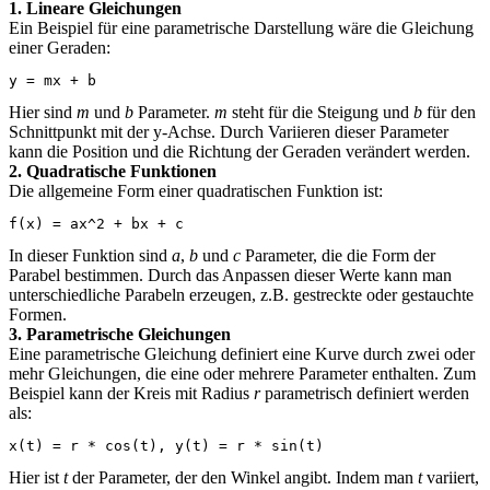
1. Lineare Gleichungen
Ein Beispiel für eine parametrische Darstellung wäre die Gleichung
einer Geraden:
y = mx + b
Hier sind
m
und
b
Parameter.
m
steht für die Steigung und
b
für den
Schnittpunkt mit der y-Achse. Durch Variieren dieser Parameter
kann die Position und die Richtung der Geraden verändert werden.
2. Quadratische Funktionen
Die allgemeine Form einer quadratischen Funktion ist:
f(x) = ax^2 + bx + c
In dieser Funktion sind
a
,
b
und
c
Parameter, die die Form der
Parabel bestimmen. Durch das Anpassen dieser Werte kann man
unterschiedliche Parabeln erzeugen, z.B. gestreckte oder gestauchte
Formen.
3. Parametrische Gleichungen
Eine parametrische Gleichung definiert eine Kurve durch zwei oder
mehr Gleichungen, die eine oder mehrere Parameter enthalten. Zum
Beispiel kann der Kreis mit Radius
r
parametrisch definiert werden
als:
x(t) = r * cos(t), y(t) = r * sin(t)
Hier ist
t
der Parameter, der den Winkel angibt. Indem man
t
variiert,