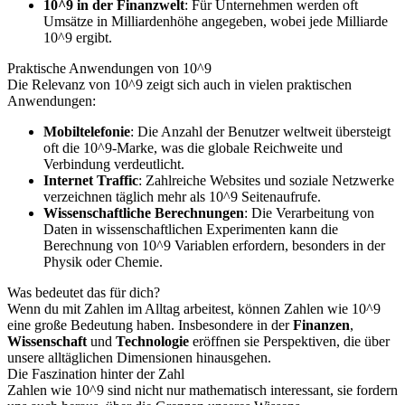
10^9 in der Finanzwelt
: Für Unternehmen werden oft
Umsätze in Milliardenhöhe angegeben, wobei jede Milliarde
10^9 ergibt.
Praktische Anwendungen von 10^9
Die Relevanz von 10^9 zeigt sich auch in vielen praktischen
Anwendungen:
Mobiltelefonie
: Die Anzahl der Benutzer weltweit übersteigt
oft die 10^9-Marke, was die globale Reichweite und
Verbindung verdeutlicht.
Internet Traffic
: Zahlreiche Websites und soziale Netzwerke
verzeichnen täglich mehr als 10^9 Seitenaufrufe.
Wissenschaftliche Berechnungen
: Die Verarbeitung von
Daten in wissenschaftlichen Experimenten kann die
Berechnung von 10^9 Variablen erfordern, besonders in der
Physik oder Chemie.
Was bedeutet das für dich?
Wenn du mit Zahlen im Alltag arbeitest, können Zahlen wie 10^9
eine große Bedeutung haben. Insbesondere in der
Finanzen
,
Wissenschaft
und
Technologie
eröffnen sie Perspektiven, die über
unsere alltäglichen Dimensionen hinausgehen.
Die Faszination hinter der Zahl
Zahlen wie 10^9 sind nicht nur mathematisch interessant, sie fordern