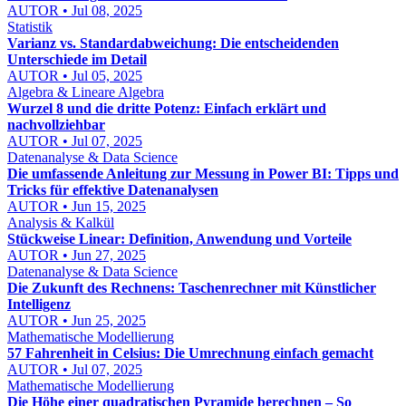
AUTOR • Jul 08, 2025
Statistik
Varianz vs. Standardabweichung: Die entscheidenden
Unterschiede im Detail
AUTOR • Jul 05, 2025
Algebra & Lineare Algebra
Wurzel 8 und die dritte Potenz: Einfach erklärt und
nachvollziehbar
AUTOR • Jul 07, 2025
Datenanalyse & Data Science
Die umfassende Anleitung zur Messung in Power BI: Tipps und
Tricks für effektive Datenanalysen
AUTOR • Jun 15, 2025
Analysis & Kalkül
Stückweise Linear: Definition, Anwendung und Vorteile
AUTOR • Jun 27, 2025
Datenanalyse & Data Science
Die Zukunft des Rechnens: Taschenrechner mit Künstlicher
Intelligenz
AUTOR • Jun 25, 2025
Mathematische Modellierung
57 Fahrenheit in Celsius: Die Umrechnung einfach gemacht
AUTOR • Jul 07, 2025
Mathematische Modellierung
Die Höhe einer quadratischen Pyramide berechnen – So