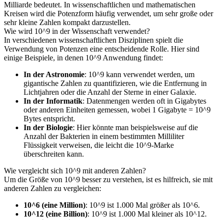
Milliarde bedeutet. In wissenschaftlichen und mathematischen
Kreisen wird die Potenzform häufig verwendet, um sehr große oder
sehr kleine Zahlen kompakt darzustellen.
Wie wird 10^9 in der Wissenschaft verwendet?
In verschiedenen wissenschaftlichen Disziplinen spielt die
Verwendung von Potenzen eine entscheidende Rolle. Hier sind
einige Beispiele, in denen 10^9 Anwendung findet:
In der Astronomie
: 10^9 kann verwendet werden, um
gigantische Zahlen zu quantifizieren, wie die Entfernung in
Lichtjahren oder die Anzahl der Sterne in einer Galaxie.
In der Informatik
: Datenmengen werden oft in Gigabytes
oder anderen Einheiten gemessen, wobei 1 Gigabyte = 10^9
Bytes entspricht.
In der Biologie
: Hier könnte man beispielsweise auf die
Anzahl der Bakterien in einem bestimmten Milliliter
Flüssigkeit verweisen, die leicht die 10^9-Marke
überschreiten kann.
Wie vergleicht sich 10^9 mit anderen Zahlen?
Um die Größe von 10^9 besser zu verstehen, ist es hilfreich, sie mit
anderen Zahlen zu vergleichen:
10^6 (eine Million)
: 10^9 ist 1.000 Mal größer als 10^6.
10^12 (eine Billion)
: 10^9 ist 1.000 Mal kleiner als 10^12.