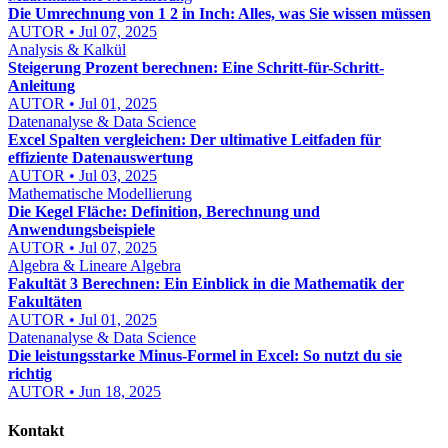
Die Umrechnung von 1 2 in Inch: Alles, was Sie wissen müssen
AUTOR • Jul 07, 2025
Analysis & Kalkül
Steigerung Prozent berechnen: Eine Schritt-für-Schritt-
Anleitung
AUTOR • Jul 01, 2025
Datenanalyse & Data Science
Excel Spalten vergleichen: Der ultimative Leitfaden für
effiziente Datenauswertung
AUTOR • Jul 03, 2025
Mathematische Modellierung
Die Kegel Fläche: Definition, Berechnung und
Anwendungsbeispiele
AUTOR • Jul 07, 2025
Algebra & Lineare Algebra
Fakultät 3 Berechnen: Ein Einblick in die Mathematik der
Fakultäten
AUTOR • Jul 01, 2025
Datenanalyse & Data Science
Die leistungsstarke Minus-Formel in Excel: So nutzt du sie
richtig
AUTOR • Jun 18, 2025
Kontakt