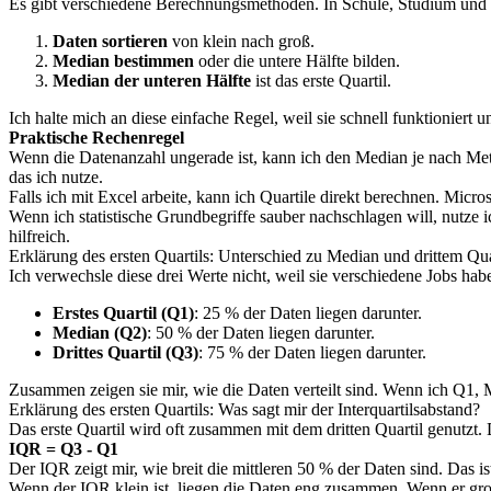
Es gibt verschiedene Berechnungsmethoden. In Schule, Studium und So
Daten sortieren
von klein nach groß.
Median bestimmen
oder die untere Hälfte bilden.
Median der unteren Hälfte
ist das erste Quartil.
Ich halte mich an diese einfache Regel, weil sie schnell funktioniert un
Praktische Rechenregel
Wenn die Datenanzahl ungerade ist, kann ich den Median je nach Meth
das ich nutze.
Falls ich mit Excel arbeite, kann ich Quartile direkt berechnen. Micro
Wenn ich statistische Grundbegriffe sauber nachschlagen will, nutze 
hilfreich.
Erklärung des ersten Quartils: Unterschied zu Median und drittem Qua
Ich verwechsle diese drei Werte nicht, weil sie verschiedene Jobs hab
Erstes Quartil (Q1)
: 25 % der Daten liegen darunter.
Median (Q2)
: 50 % der Daten liegen darunter.
Drittes Quartil (Q3)
: 75 % der Daten liegen darunter.
Zusammen zeigen sie mir, wie die Daten verteilt sind. Wenn ich Q1, 
Erklärung des ersten Quartils: Was sagt mir der Interquartilsabstand?
Das erste Quartil wird oft zusammen mit dem dritten Quartil genutzt. 
IQR = Q3 - Q1
Der IQR zeigt mir, wie breit die mittleren 50 % der Daten sind. Das 
Wenn der IQR klein ist, liegen die Daten eng zusammen. Wenn er groß is