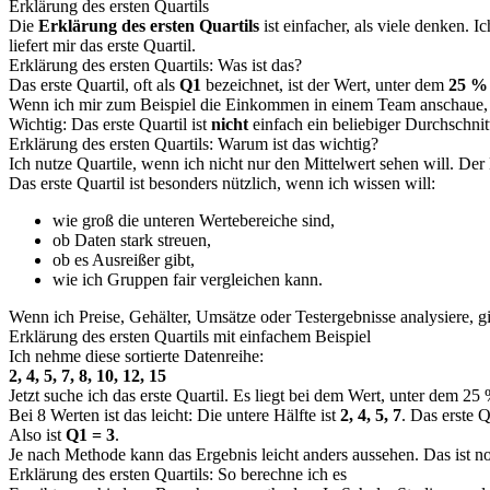
Erklärung des ersten Quartils
Die
Erklärung des ersten Quartils
ist einfacher, als viele denken. I
liefert mir das erste Quartil.
Erklärung des ersten Quartils: Was ist das?
Das erste Quartil, oft als
Q1
bezeichnet, ist der Wert, unter dem
25 %
Wenn ich mir zum Beispiel die Einkommen in einem Team anschaue, ze
Wichtig: Das erste Quartil ist
nicht
einfach ein beliebiger Durchschnitt
Erklärung des ersten Quartils: Warum ist das wichtig?
Ich nutze Quartile, wenn ich nicht nur den Mittelwert sehen will. Der 
Das erste Quartil ist besonders nützlich, wenn ich wissen will:
wie groß die unteren Wertebereiche sind,
ob Daten stark streuen,
ob es Ausreißer gibt,
wie ich Gruppen fair vergleichen kann.
Wenn ich Preise, Gehälter, Umsätze oder Testergebnisse analysiere, gib
Erklärung des ersten Quartils mit einfachem Beispiel
Ich nehme diese sortierte Datenreihe:
2, 4, 5, 7, 8, 10, 12, 15
Jetzt suche ich das erste Quartil. Es liegt bei dem Wert, unter dem 25
Bei 8 Werten ist das leicht: Die untere Hälfte ist
2, 4, 5, 7
. Das erste 
Also ist
Q1 = 3
.
Je nach Methode kann das Ergebnis leicht anders aussehen. Das ist no
Erklärung des ersten Quartils: So berechne ich es