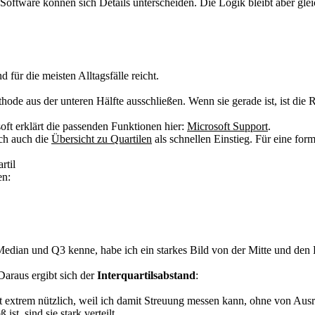
ftware können sich Details unterscheiden. Die Logik bleibt aber glei
d für die meisten Alltagsfälle reicht.
ode aus der unteren Hälfte ausschließen. Wenn sie gerade ist, ist die
soft erklärt die passenden Funktionen hier:
Microsoft Support
.
ich auch die
Übersicht zu Quartilen
als schnellen Einstieg. Für eine for
rtil
en:
Median und Q3 kenne, habe ich ein starkes Bild von der Mitte und den 
Daraus ergibt sich der
Interquartilsabstand
:
ist extrem nützlich, weil ich damit Streuung messen kann, ohne von Aus
t, sind sie stark verteilt.