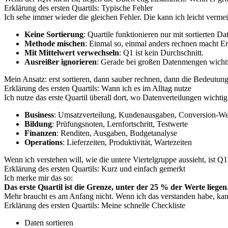
Erklärung des ersten Quartils: Typische Fehler
Ich sehe immer wieder die gleichen Fehler. Die kann ich leicht verme
Keine Sortierung
: Quartile funktionieren nur mit sortierten Da
Methode mischen
: Einmal so, einmal anders rechnen macht E
Mit Mittelwert verwechseln
: Q1 ist kein Durchschnitt.
Ausreißer ignorieren
: Gerade bei großen Datenmengen wicht
Mein Ansatz: erst sortieren, dann sauber rechnen, dann die Bedeutun
Erklärung des ersten Quartils: Wann ich es im Alltag nutze
Ich nutze das erste Quartil überall dort, wo Datenverteilungen wichtig
Business
: Umsatzverteilung, Kundenausgaben, Conversion-We
Bildung
: Prüfungsnoten, Lernfortschritt, Testwerte
Finanzen
: Renditen, Ausgaben, Budgetanalyse
Operations
: Lieferzeiten, Produktivität, Wartezeiten
Wenn ich verstehen will, wie die untere Viertelgruppe aussieht, ist Q
Erklärung des ersten Quartils: Kurz und einfach gemerkt
Ich merke mir das so:
Das erste Quartil ist die Grenze, unter der 25 % der Werte liegen
Mehr braucht es am Anfang nicht. Wenn ich das verstanden habe, kann 
Erklärung des ersten Quartils: Meine schnelle Checkliste
Daten sortieren