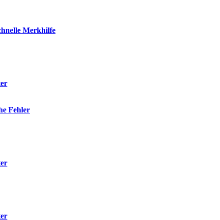
hnelle Merkhilfe
ter
he Fehler
ter
ter