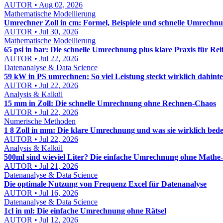
AUTOR • Aug 02, 2026
Mathematische Modellierung
Umrechner Zoll in cm: Formel, Beispiele und schnelle Umrechn
AUTOR • Jul 30, 2026
Mathematische Modellierung
65 psi in bar: Die schnelle Umrechnung plus klare Praxis für Re
AUTOR • Jul 22, 2026
Datenanalyse & Data Science
59 kW in PS umrechnen: So viel Leistung steckt wirklich dahint
AUTOR • Jul 22, 2026
Analysis & Kalkül
15 mm in Zoll: Die schnelle Umrechnung ohne Rechnen-Chaos
AUTOR • Jul 22, 2026
Numerische Methoden
1 8 Zoll in mm: Die klare Umrechnung und was sie wirklich bede
AUTOR • Jul 22, 2026
Analysis & Kalkül
500ml sind wieviel Liter? Die einfache Umrechnung ohne Mathe-
AUTOR • Jul 21, 2026
Datenanalyse & Data Science
Die optimale Nutzung von Frequenz Excel für Datenanalyse
AUTOR • Jul 16, 2026
Datenanalyse & Data Science
1cl in ml: Die einfache Umrechnung ohne Rätsel
AUTOR • Jul 12, 2026