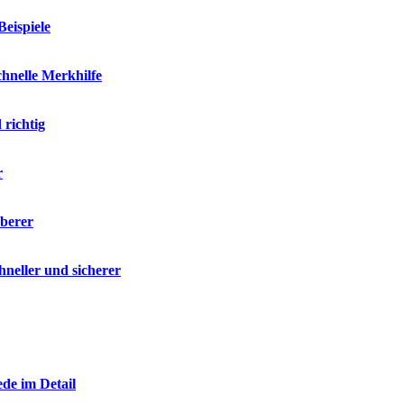
Beispiele
hnelle Merkhilfe
 richtig
r
uberer
neller und sicherer
de im Detail