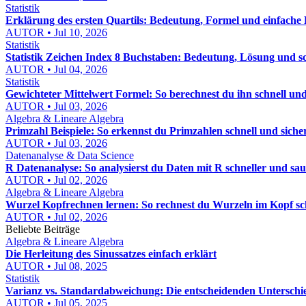
Statistik
Erklärung des ersten Quartils: Bedeutung, Formel und einfache 
AUTOR • Jul 10, 2026
Statistik
Statistik Zeichen Index 8 Buchstaben: Bedeutung, Lösung und sc
AUTOR • Jul 04, 2026
Statistik
Gewichteter Mittelwert Formel: So berechnest du ihn schnell und
AUTOR • Jul 03, 2026
Algebra & Lineare Algebra
Primzahl Beispiele: So erkennst du Primzahlen schnell und siche
AUTOR • Jul 03, 2026
Datenanalyse & Data Science
R Datenanalyse: So analysierst du Daten mit R schneller und sa
AUTOR • Jul 02, 2026
Algebra & Lineare Algebra
Wurzel Kopfrechnen lernen: So rechnest du Wurzeln im Kopf sch
AUTOR • Jul 02, 2026
Beliebte Beiträge
Algebra & Lineare Algebra
Die Herleitung des Sinussatzes einfach erklärt
AUTOR • Jul 08, 2025
Statistik
Varianz vs. Standardabweichung: Die entscheidenden Unterschie
AUTOR • Jul 05, 2025