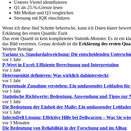
Unteres Viertel identifizieren
Q1 als 25-%-Grenze lesen
Mit Median und Q3 vergleichen
Streuung mit IQR einschätzen
Wenn ich diese fünf Schritte beherrsche, kann ich Daten klarer bewer
Erklärung des ersten Quartils: Fazit
Das erste Quartil ist kein kompliziertes Statistik-Monster. Es ist ein
das Bild verzerren. Genau deshalb ist die
Erklärung des ersten Quar
Weitere Beiträge
Varianz vs. Standardabweichung: Die entscheidenden Unterschie
vor 1 Jahr
P-Wert in Excel: Effiziente Berechnung und Interpretation
vor 1 Jahr
Heterogenität definieren: Was wirklich dahintersteckt
vor 1 Jahr
Prozentuale Zunahme verstehen: Ein umfassender Leitfaden fü
vor 1 Jahr
Statistische Richtwerte: Bedeutung, Anwendung und Tipps zur
vor 1 Jahr
Die Bedeutung der Einheit der Maße: Ein umfassender Leitfaden
vor 1 Jahr
InfectoDell Lösung: Effektive Hilfe bei Dellwarzen – Was Sie wi
vor 3 Monaten
Die Bedeutung von Reliabilität in der Forschung und im Alltag