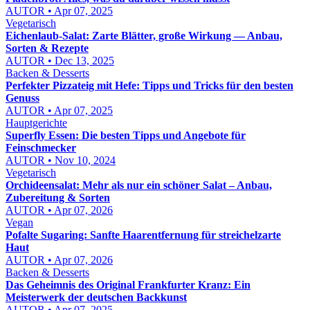
AUTOR • Apr 07, 2025
Vegetarisch
Eichenlaub-Salat: Zarte Blätter, große Wirkung — Anbau,
Sorten & Rezepte
AUTOR • Dec 13, 2025
Backen & Desserts
Perfekter Pizzateig mit Hefe: Tipps und Tricks für den besten
Genuss
AUTOR • Apr 07, 2025
Hauptgerichte
Superfly Essen: Die besten Tipps und Angebote für
Feinschmecker
AUTOR • Nov 10, 2024
Vegetarisch
Orchideensalat: Mehr als nur ein schöner Salat – Anbau,
Zubereitung & Sorten
AUTOR • Apr 07, 2026
Vegan
Pofalte Sugaring: Sanfte Haarentfernung für streichelzarte
Haut
AUTOR • Apr 07, 2026
Backen & Desserts
Das Geheimnis des Original Frankfurter Kranz: Ein
Meisterwerk der deutschen Backkunst
AUTOR • Apr 07, 2025