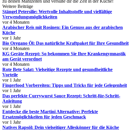
zu deinen Mahlzeiten und versüße dir die Zeit in der Küche!
Weitere Beiträge
Stängel Petersilie: Wertvolle Inhaltsstoffe und vielfältige
Verwendungsmöglichkeiten
vor 4 Monaten
Arabischer Reis mit Rosinen: Ein Genuss aus der arabischen
Küche
vor 1 Jahr
Bio Oregano Öl: Das natürliche Kraftpaket für Ihre Gesundheit
vor 4 Monaten
KG Geräte Rezept: So bekommen Sie Ihre Krankengymnastik
am Gerät verordnet
vor 4 Monaten
Rote Bete Salat: Vielseitige Rezepte und gesundheitliche
Vorteile
vor 1 Jahr
Fingerfood Vorbereiten: Tipps und Tricks für jede Gelegenheit
vor 1 Jahr
Das perfekte Currywurst Sauce Rezept: Schritt-für-Schritt-
Anleitung
vor 1 Jahr
Entdecke die beste Martini Alternative: Perfekte
Ersatzmöglichkeiten für jeden Geschmack
vor 1 Jahr
Natives Rapsöl: Dein vielseitiger Alleskönner für die Küche