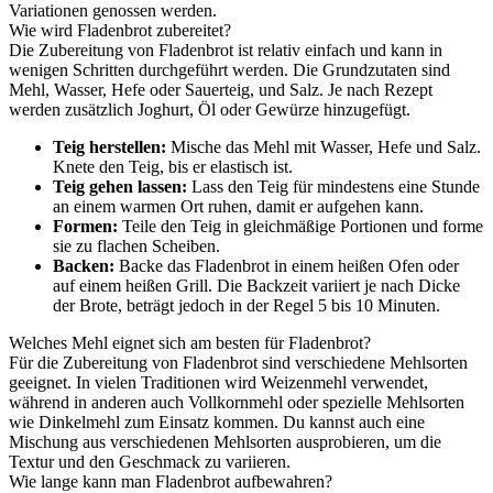
Variationen genossen werden.
Wie wird Fladenbrot zubereitet?
Die Zubereitung von Fladenbrot ist relativ einfach und kann in
wenigen Schritten durchgeführt werden. Die Grundzutaten sind
Mehl, Wasser, Hefe oder Sauerteig, und Salz. Je nach Rezept
werden zusätzlich Joghurt, Öl oder Gewürze hinzugefügt.
Teig herstellen:
Mische das Mehl mit Wasser, Hefe und Salz.
Knete den Teig, bis er elastisch ist.
Teig gehen lassen:
Lass den Teig für mindestens eine Stunde
an einem warmen Ort ruhen, damit er aufgehen kann.
Formen:
Teile den Teig in gleichmäßige Portionen und forme
sie zu flachen Scheiben.
Backen:
Backe das Fladenbrot in einem heißen Ofen oder
auf einem heißen Grill. Die Backzeit variiert je nach Dicke
der Brote, beträgt jedoch in der Regel 5 bis 10 Minuten.
Welches Mehl eignet sich am besten für Fladenbrot?
Für die Zubereitung von Fladenbrot sind verschiedene Mehlsorten
geeignet. In vielen Traditionen wird Weizenmehl verwendet,
während in anderen auch Vollkornmehl oder spezielle Mehlsorten
wie Dinkelmehl zum Einsatz kommen. Du kannst auch eine
Mischung aus verschiedenen Mehlsorten ausprobieren, um die
Textur und den Geschmack zu variieren.
Wie lange kann man Fladenbrot aufbewahren?