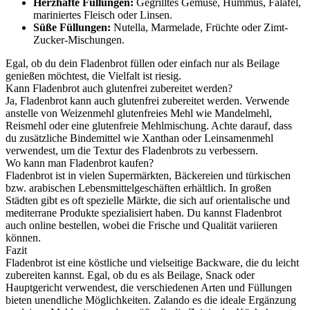
Herzhafte Füllungen:
Gegrilltes Gemüse, Hummus, Falafel,
mariniertes Fleisch oder Linsen.
Süße Füllungen:
Nutella, Marmelade, Früchte oder Zimt-
Zucker-Mischungen.
Egal, ob du dein Fladenbrot füllen oder einfach nur als Beilage
genießen möchtest, die Vielfalt ist riesig.
Kann Fladenbrot auch glutenfrei zubereitet werden?
Ja, Fladenbrot kann auch glutenfrei zubereitet werden. Verwende
anstelle von Weizenmehl glutenfreies Mehl wie Mandelmehl,
Reismehl oder eine glutenfreie Mehlmischung. Achte darauf, dass
du zusätzliche Bindemittel wie Xanthan oder Leinsamenmehl
verwendest, um die Textur des Fladenbrots zu verbessern.
Wo kann man Fladenbrot kaufen?
Fladenbrot ist in vielen Supermärkten, Bäckereien und türkischen
bzw. arabischen Lebensmittelgeschäften erhältlich. In großen
Städten gibt es oft spezielle Märkte, die sich auf orientalische und
mediterrane Produkte spezialisiert haben. Du kannst Fladenbrot
auch online bestellen, wobei die Frische und Qualität variieren
können.
Fazit
Fladenbrot ist eine köstliche und vielseitige Backware, die du leicht
zubereiten kannst. Egal, ob du es als Beilage, Snack oder
Hauptgericht verwendest, die verschiedenen Arten und Füllungen
bieten unendliche Möglichkeiten. Zalando es die ideale Ergänzung