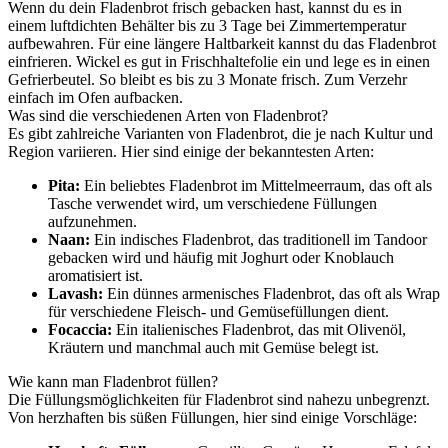
Wenn du dein Fladenbrot frisch gebacken hast, kannst du es in
einem luftdichten Behälter bis zu 3 Tage bei Zimmertemperatur
aufbewahren. Für eine längere Haltbarkeit kannst du das Fladenbrot
einfrieren. Wickel es gut in Frischhaltefolie ein und lege es in einen
Gefrierbeutel. So bleibt es bis zu 3 Monate frisch. Zum Verzehr
einfach im Ofen aufbacken.
Was sind die verschiedenen Arten von Fladenbrot?
Es gibt zahlreiche Varianten von Fladenbrot, die je nach Kultur und
Region variieren. Hier sind einige der bekanntesten Arten:
Pita:
Ein beliebtes Fladenbrot im Mittelmeerraum, das oft als
Tasche verwendet wird, um verschiedene Füllungen
aufzunehmen.
Naan:
Ein indisches Fladenbrot, das traditionell im Tandoor
gebacken wird und häufig mit Joghurt oder Knoblauch
aromatisiert ist.
Lavash:
Ein dünnes armenisches Fladenbrot, das oft als Wrap
für verschiedene Fleisch- und Gemüsefüllungen dient.
Focaccia:
Ein italienisches Fladenbrot, das mit Olivenöl,
Kräutern und manchmal auch mit Gemüse belegt ist.
Wie kann man Fladenbrot füllen?
Die Füllungsmöglichkeiten für Fladenbrot sind nahezu unbegrenzt.
Von herzhaften bis süßen Füllungen, hier sind einige Vorschläge: