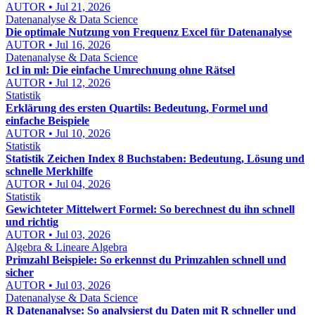
AUTOR • Jul 21, 2026
Datenanalyse & Data Science
Die optimale Nutzung von Frequenz Excel für Datenanalyse
AUTOR • Jul 16, 2026
Datenanalyse & Data Science
1cl in ml: Die einfache Umrechnung ohne Rätsel
AUTOR • Jul 12, 2026
Statistik
Erklärung des ersten Quartils: Bedeutung, Formel und
einfache Beispiele
AUTOR • Jul 10, 2026
Statistik
Statistik Zeichen Index 8 Buchstaben: Bedeutung, Lösung und
schnelle Merkhilfe
AUTOR • Jul 04, 2026
Statistik
Gewichteter Mittelwert Formel: So berechnest du ihn schnell
und richtig
AUTOR • Jul 03, 2026
Algebra & Lineare Algebra
Primzahl Beispiele: So erkennst du Primzahlen schnell und
sicher
AUTOR • Jul 03, 2026
Datenanalyse & Data Science
R Datenanalyse: So analysierst du Daten mit R schneller und