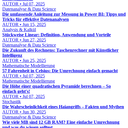
AUTOR • Jul 07, 2025
Datenanalyse & Data Science
Die umfassende Anleitung zur Messung in Power BI: Tipps und
Tricks für effektive Datenanalysen
AUTOR • Jun 15, 2025
Analysis & Kalkül
Stückweise Linear: Definition, Anwendung und Vorteile
AUTOR • Jun 27, 2025
Datenanalyse & Data Science
Die Zukunft des Rechnens: Taschenrechner mit Künstlicher
Intelligenz
AUTOR • Jun 25, 2025
Mathematische Modellierung
57 Fahrenheit in Celsius: Die Umrechnung einfach gemacht
AUTOR • Jul 07, 2025
Mathematische Modellierung
Die Höhe einer quadratischen Pyramide berechnen – So
einfach geht's!
AUTOR • Jul 07, 2025
Stochastik
Die Wahrscheinlichkeit eines Haiangriffs – Fakten und Mythen
AUTOR • Jun 30, 2025
Datenanalyse & Data Science
Wie viele MB sind 12 GB RAM? Eine einfache Umrechnung
und was du wissen solltest