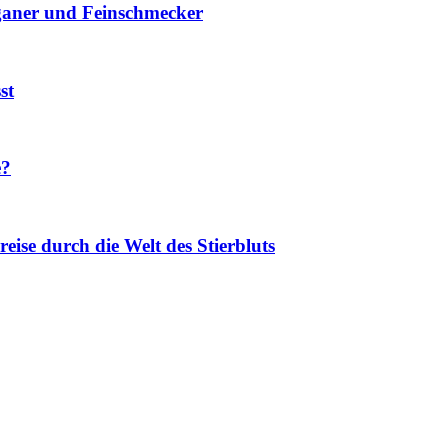
eganer und Feinschmecker
st
e?
eise durch die Welt des Stierbluts