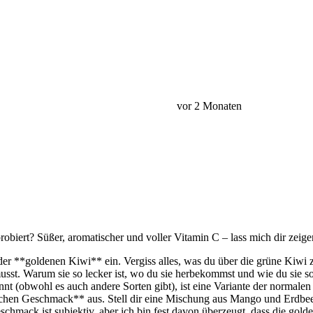
vor 2 Monaten
robiert? Süßer, aromatischer und voller Vitamin C – lass mich dir zei
 der **goldenen Kiwi** ein. Vergiss alles, was du über die grüne Kiwi 
musst. Warum sie so lecker ist, wo du sie herbekommst und wie du sie 
 (obwohl es auch andere Sorten gibt), ist eine Variante der normalen K
lichen Geschmack** aus. Stell dir eine Mischung aus Mango und Erdbee
mack ist subjektiv, aber ich bin fest davon überzeugt, dass die gold