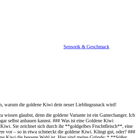
Sensorik & Geschmack
gen, warum die goldene Kiwi dein neuer Lieblingssnack wird!
zu wissen glaubst, denn die goldene Variante ist ein Gamechanger. Ich
sogar selbst anbauen kannst. ### Was ist eine Goldene Kiwi
iwi. Sie zeichnet sich durch ihr **goldgelbes Fruchtfleisch**, eine
re vor – so in etwa schmeckt die goldene Kiwi. Klingt gut, oder? ###
ene Kiwi die bessere Wahl ist. Hier sind meine Gründe: * **Süßer