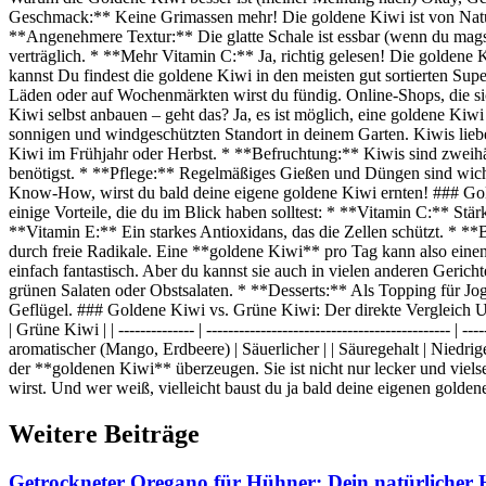
Geschmack:** Keine Grimassen mehr! Die goldene Kiwi ist von Natur a
**Angenehmere Textur:** Die glatte Schale ist essbar (wenn du magst
verträglich. * **Mehr Vitamin C:** Ja, richtig gelesen! Die goldene
kannst Du findest die goldene Kiwi in den meisten gut sortierten S
Läden oder auf Wochenmärkten wirst du fündig. Online-Shops, die sich
Kiwi selbst anbauen – geht das? Ja, es ist möglich, eine goldene Kiw
sonnigen und windgeschützten Standort in deinem Garten. Kiwis lieb
Kiwi im Frühjahr oder Herbst. * **Befruchtung:** Kiwis sind zweihäu
benötigst. * **Pflege:** Regelmäßiges Gießen und Düngen sind wichtig
Know-How, wirst du bald deine eigene goldene Kiwi ernten! ### Golde
einige Vorteile, die du im Blick haben solltest: * **Vitamin C:** S
**Vitamin E:** Ein starkes Antioxidans, das die Zellen schützt. * *
durch freie Radikale. Eine **goldene Kiwi** pro Tag kann also einen
einfach fantastisch. Aber du kannst sie auch in vielen anderen Geric
grünen Salaten oder Obstsalaten. * **Desserts:** Als Topping für J
Geflügel. ### Goldene Kiwi vs. Grüne Kiwi: Der direkte Vergleich U
| Grüne Kiwi | | -------------- | --------------------------------------------- |
aromatischer (Mango, Erdbeere) | Säuerlicher | | Säuregehalt | Niedri
der **goldenen Kiwi** überzeugen. Sie ist nicht nur lecker und vielse
wirst. Und wer weiß, vielleicht baust du ja bald deine eigenen gold
Weitere Beiträge
Getrockneter Oregano für Hühner: Dein natürlicher 