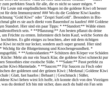
zum perfekten Snack für alle, die es nicht so sauer mögen. *
* Für Leute mit empfindlichem Magen ist die goldene Kiwi oft besser
 Boost für dein Immunsystem! ### Wo du die Goldene Kiwi kaufen
nzeichnung "Gold Kiwi" oder "Zespri SunGold". Besonders in Bio-
anchmal gibt es sie auch direkt vom Bauernhof zu kaufen! ### Goldene
gen Standort. Hier sind ein paar Tipps: * **Standort:** Wähle einen
ährstoffreich sein. * **Pflanzung:** Am besten pflanzt du deine
, um Früchte zu ernten. Informiere dich beim Kauf, welche Sorten du
ochleiten. Es gibt einiges zu beachten, aber mit dem richtigen
 Kiwi ist nicht nur lecker, sondern auch super gesund. Hier sind
:** Wichtig für die Blutgerinnung und Knochengesundheit. *
tigungsgefühl. * **Antioxidantien:** Schützen den Körper vor Schäden
r Küche: Mehr als nur ein Snack Klar, die goldene Kiwi schmeckt pur
nen Smoothies eine exotische Süße. * **Salate:** Passt perfekt zu
emachte Kiwi-Marmelade. * **Saucen:** Für Saucen zu Fisch oder
wischen der goldenen und der grünen Kiwi: | Merkmal | Goldene Kiwi
n | | Schale | Glatt, fast haarlos | Behaart | | Geschmack | Süßer,
Goldene Kiwi lieben wirst Ich hoffe, ich konnte dich von den Vorzügen
 was du denkst! Ich bin mir sicher, dass auch du bald ein Fan sein