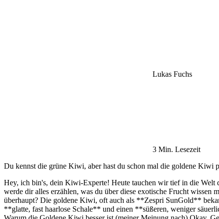
Lukas Fuchs
3 Min. Lesezeit
Du kennst die grüne Kiwi, aber hast du schon mal die goldene Kiwi p
Hey, ich bin's, dein Kiwi-Experte! Heute tauchen wir tief in die Welt
werde dir alles erzählen, was du über diese exotische Frucht wissen 
überhaupt? Die goldene Kiwi, oft auch als **Zespri SunGold** bekannt
**glatte, fast haarlose Schale** und einen **süßeren, weniger säuer
Warum die Goldene Kiwi besser ist (meiner Meinung nach) Okay, Gesch