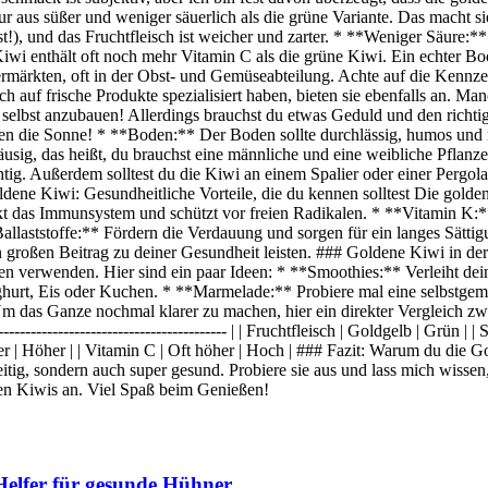
us süßer und weniger säuerlich als die grüne Variante. Das macht sie 
!), und das Fruchtfleisch ist weicher und zarter. * **Weniger Säure:*
 Kiwi enthält oft noch mehr Vitamin C als die grüne Kiwi. Ein echter
upermärkten, oft in der Obst- und Gemüseabteilung. Achte auf die Ken
 auf frische Produkte spezialisiert haben, bieten sie ebenfalls an. M
i selbst anzubauen! Allerdings brauchst du etwas Geduld und den richti
en die Sonne! * **Boden:** Der Boden sollte durchlässig, humos und n
sig, das heißt, du brauchst eine männliche und eine weibliche Pflanze
. Außerdem solltest du die Kiwi an einem Spalier oder einer Pergola h
ne Kiwi: Gesundheitliche Vorteile, die du kennen solltest Die goldene
tärkt das Immunsystem und schützt vor freien Radikalen. * **Vitamin K
*Ballaststoffe:** Fördern die Verdauung und sorgen für ein langes Sät
 großen Beitrag zu deiner Gesundheit leisten. ### Goldene Kiwi in de
hten verwenden. Hier sind ein paar Ideen: * **Smoothies:** Verleiht dei
oghurt, Eis oder Kuchen. * **Marmelade:** Probiere mal eine selbstg
m das Ganze nochmal klarer zu machen, hier ein direkter Vergleich z
 ---------------------------------------------- | | Fruchtfleisch | Goldgelb | Grü
ger | Höher | | Vitamin C | Oft höher | Hoch | ### Fazit: Warum du die 
itig, sondern auch super gesund. Probiere sie aus und lass mich wissen,
enen Kiwis an. Viel Spaß beim Genießen!
Helfer für gesunde Hühner