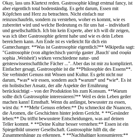
Okay, lass uns Klartext reden. Gastrosophie klingt erstmal fancy, ist
aber eigentlich total bodenständig. Es geht darum, Essen mit
Köpfchen und Herz zu betrachten. Nicht einfach nur
reinzuschaufeln, sondern zu verstehen, woher es kommt, wie es
zubereitet wird und welche Bedeutung es für uns hat – individuell
und gesellschaftlich. Ich bin kein Experte, aber ich will dir zeigen,
was ich über Gastrosophie gelernt habe und wie es dein Leben
bereichern kann. Am Ende ist es vielleicht für dich ein
Gamechanger. **Was ist Gastrosophie eigentlich?** Wikipedia sagt:
"Gastrosophie (von altgriechisch γαστήρ gaster ‚Bauch' und σοφία
sophia ‚Weisheit') wirken verschiedene natur- und
geisteswissenschaftliche Fächer ...". Aber das ist mir zu kompliziert.
Einfacher gesagt, Gastrosophie ist die **Philosophie des Essens**.
Sie verbindet Genuss mit Wissen und Kultur. Es geht nicht nur
darum, *was* wir essen, sondern auch *warum* und *wie*. Es ist
ein holistischer Ansatz, der alle Aspekte der Ernährung
berücksichtigt – von der Produktion bis zum Konsum. **Warum
sollte dich Gastrosophie interessieren?** Weil es dein Leben geiler
machen kann! Ernsthaft. Wenn du anfängst, bewusster zu essen,
wirst du: * **Mehr Genuss erleben:** Du schmeckst die Nuancen,
die Aromen, die Geschichten hinter jedem Gericht. * **Gesünder
leben:** Du triffst bewusstere Entscheidungen, was auf deinen
Teller kommt. * **Deine Kultur besser verstehen:** Essen ist ein
Spiegelbild unserer Gesellschaft. Gastrosophie hilft dir, die
Zusammenhänge zu erkennen. * **Nachhaltiger konsumieren:**