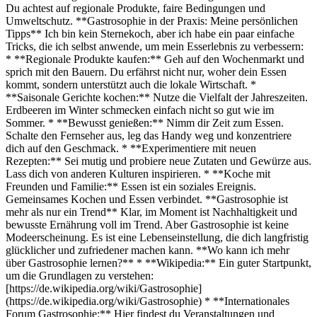
Du achtest auf regionale Produkte, faire Bedingungen und
Umweltschutz. **Gastrosophie in der Praxis: Meine persönlichen
Tipps** Ich bin kein Sternekoch, aber ich habe ein paar einfache
Tricks, die ich selbst anwende, um mein Esserlebnis zu verbessern:
* **Regionale Produkte kaufen:** Geh auf den Wochenmarkt und
sprich mit den Bauern. Du erfährst nicht nur, woher dein Essen
kommt, sondern unterstützt auch die lokale Wirtschaft. *
**Saisonale Gerichte kochen:** Nutze die Vielfalt der Jahreszeiten.
Erdbeeren im Winter schmecken einfach nicht so gut wie im
Sommer. * **Bewusst genießen:** Nimm dir Zeit zum Essen.
Schalte den Fernseher aus, leg das Handy weg und konzentriere
dich auf den Geschmack. * **Experimentiere mit neuen
Rezepten:** Sei mutig und probiere neue Zutaten und Gewürze aus.
Lass dich von anderen Kulturen inspirieren. * **Koche mit
Freunden und Familie:** Essen ist ein soziales Ereignis.
Gemeinsames Kochen und Essen verbindet. **Gastrosophie ist
mehr als nur ein Trend** Klar, im Moment ist Nachhaltigkeit und
bewusste Ernährung voll im Trend. Aber Gastrosophie ist keine
Modeerscheinung. Es ist eine Lebenseinstellung, die dich langfristig
glücklicher und zufriedener machen kann. **Wo kann ich mehr
über Gastrosophie lernen?** * **Wikipedia:** Ein guter Startpunkt,
um die Grundlagen zu verstehen:
[https://de.wikipedia.org/wiki/Gastrosophie]
(https://de.wikipedia.org/wiki/Gastrosophie) * **Internationales
Forum Gastrosophie:** Hier findest du Veranstaltungen und