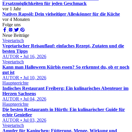
Ersatzmöglichkeiten für jeden Geschmack
vor 1 Jahr
Natives Rapsöl: Dein vielseitiger Alleskönner für die Küche
vor 4 Monaten
Folge uns
Neue Beiträge
Vegetarisch
Vegetarischer Reisauflauf: einfaches Rezept, Zutaten und die
besten Tipps
AUTOR • Jul 16, 2026
Vegetarisch
Kann man Halloween Kürbis essen? So erkennst du, ob er noch
gut ist
AUTOR • Jul 10, 2026
Hauptgerichte
Indisches Restaurant Freiberg: Ein kulinarisches Abenteuer im
Herzen Sachsens
AUTOR • Jul 04, 2026
Hauptgerichte
Die besten Restaurants in Hürth: Ein kulinarischer Guide für
echte Genießer
AUTOR • Jul 03, 2026
Vegetarisch
Ampfer für Kaninchen: Fütterung, Menge, Wirkung und