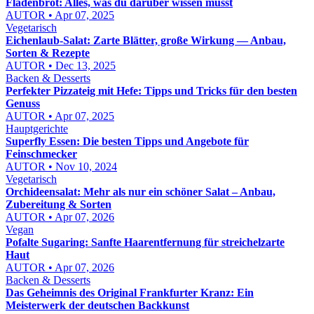
Fladenbrot: Alles, was du darüber wissen musst
AUTOR • Apr 07, 2025
Vegetarisch
Eichenlaub-Salat: Zarte Blätter, große Wirkung — Anbau,
Sorten & Rezepte
AUTOR • Dec 13, 2025
Backen & Desserts
Perfekter Pizzateig mit Hefe: Tipps und Tricks für den besten
Genuss
AUTOR • Apr 07, 2025
Hauptgerichte
Superfly Essen: Die besten Tipps und Angebote für
Feinschmecker
AUTOR • Nov 10, 2024
Vegetarisch
Orchideensalat: Mehr als nur ein schöner Salat – Anbau,
Zubereitung & Sorten
AUTOR • Apr 07, 2026
Vegan
Pofalte Sugaring: Sanfte Haarentfernung für streichelzarte
Haut
AUTOR • Apr 07, 2026
Backen & Desserts
Das Geheimnis des Original Frankfurter Kranz: Ein
Meisterwerk der deutschen Backkunst