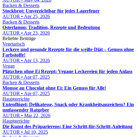
Backen & Desserts
Stockbrot: Unverzichtbar für jedes Lagerfeuer
AUTOR • Apr 25, 2026
Backen & Desserts
Osterlamm: Tradition, Rezepte und Bedeutung
AUTOR • Apr 23, 2026
Beliebte Beiträge
Vegetarisch
Leckere und gesunde Rezepte für die weiße Diät – Genuss ohne
Farbstoffe!
AUTOR • Apr 13, 2026
Vegan
Plätzchen ohne Ei Rezept: Vegane Leckereien für jeden Anlass
AUTOR • Apr 07, 2025
Backen & Desserts
Mousse au Chocolat ohne Ei: Ein Genuss für Alle!
AUTOR • Apr 07, 2025
Hauptgerichte
Entenflügel: Delikatesse, Snack oder Krankheitsanzeichen? Ein
umfassender Ratgeber
AUTOR • Mar 22, 2026
Hauptgerichte
Die Kunst des Präparierens: Eine Schritt-für-Schritt-Anleitung
AUTOR • Jul 10, 2025