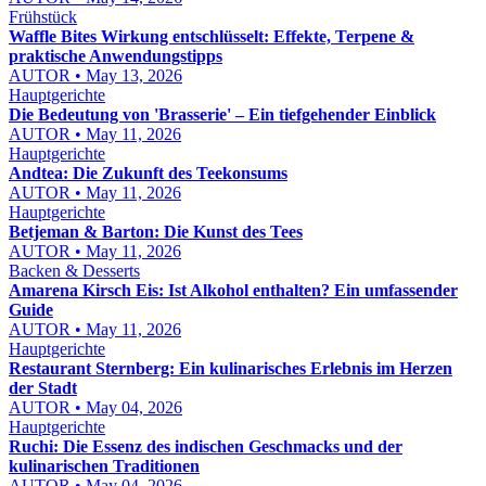
Frühstück
Waffle Bites Wirkung entschlüsselt: Effekte, Terpene &
praktische Anwendungstipps
AUTOR • May 13, 2026
Hauptgerichte
Die Bedeutung von 'Brasserie' – Ein tiefgehender Einblick
AUTOR • May 11, 2026
Hauptgerichte
Andtea: Die Zukunft des Teekonsums
AUTOR • May 11, 2026
Hauptgerichte
Betjeman & Barton: Die Kunst des Tees
AUTOR • May 11, 2026
Backen & Desserts
Amarena Kirsch Eis: Ist Alkohol enthalten? Ein umfassender
Guide
AUTOR • May 11, 2026
Hauptgerichte
Restaurant Sternberg: Ein kulinarisches Erlebnis im Herzen
der Stadt
AUTOR • May 04, 2026
Hauptgerichte
Ruchi: Die Essenz des indischen Geschmacks und der
kulinarischen Traditionen
AUTOR • May 04, 2026