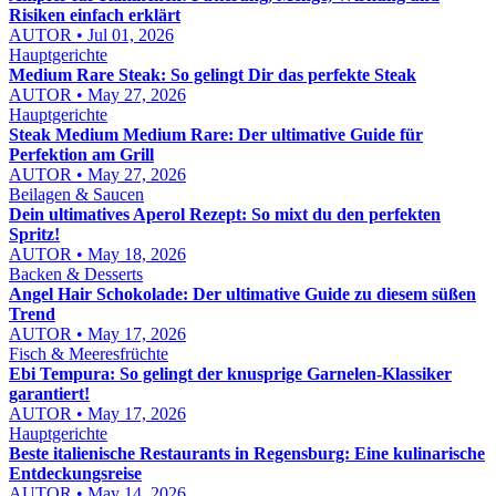
Risiken einfach erklärt
AUTOR • Jul 01, 2026
Hauptgerichte
Medium Rare Steak: So gelingt Dir das perfekte Steak
AUTOR • May 27, 2026
Hauptgerichte
Steak Medium Medium Rare: Der ultimative Guide für
Perfektion am Grill
AUTOR • May 27, 2026
Beilagen & Saucen
Dein ultimatives Aperol Rezept: So mixt du den perfekten
Spritz!
AUTOR • May 18, 2026
Backen & Desserts
Angel Hair Schokolade: Der ultimative Guide zu diesem süßen
Trend
AUTOR • May 17, 2026
Fisch & Meeresfrüchte
Ebi Tempura: So gelingt der knusprige Garnelen-Klassiker
garantiert!
AUTOR • May 17, 2026
Hauptgerichte
Beste italienische Restaurants in Regensburg: Eine kulinarische
Entdeckungsreise
AUTOR • May 14, 2026