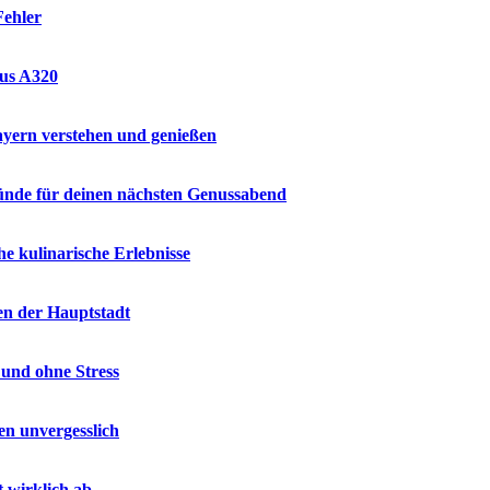
Fehler
bus A320
ayern verstehen und genießen
ründe für deinen nächsten Genussabend
e kulinarische Erlebnisse
en der Hauptstadt
 und ohne Stress
en unvergesslich
t wirklich ab