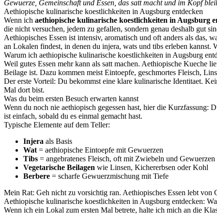
Gewuerze, Gemeinschaft und Essen, das satt macht und im Kopf bleib
Aethiopische kulinarische koestlichkeiten in Augsburg entdecken
Wenn ich
aethiopische kulinarische koestlichkeiten in Augsburg 
die nicht versuchen, jedem zu gefallen, sondern genau deshalb gut sin
Aethiopisches Essen ist intensiv, aromatisch und oft anders als das, 
an Lokalen findest, in denen du injera, wats und tibs erleben kannst. W
Warum ich aethiopische kulinarische koestlichkeiten in Augsburg ent
Weil gutes Essen mehr kann als satt machen. Aethiopische Kueche lie
Beilage ist. Dazu kommen meist Eintoepfe, geschmortes Fleisch, L
Der erste Vorteil: Du bekommst eine klare kulinarische Identitaet. K
Mal dort bist.
Was du beim ersten Besuch erwarten kannst
Wenn du noch nie aethiopisch gegessen hast, hier die Kurzfassung: D
ist einfach, sobald du es einmal gemacht hast.
Typische Elemente auf dem Teller:
Injera
als Basis
Wat
= aethiopische Eintoepfe mit Gewuerzen
Tibs
= angebratenes Fleisch, oft mit Zwiebeln und Gewuerzen
Vegetarische Beilagen
wie Linsen, Kichererbsen oder Kohl
Berbere
= scharfe Gewuerzmischung mit Tiefe
Mein Rat: Geh nicht zu vorsichtig ran. Aethiopisches Essen lebt von C
Aethiopische kulinarische koestlichkeiten in Augsburg entdecken: Wa
Wenn ich ein Lokal zum ersten Mal betrete, halte ich mich an die Klas