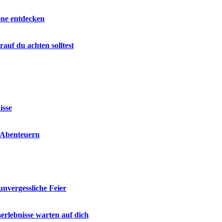
ene entdecken
auf du achten solltest
isse
n Abenteuern
unvergessliche Feier
erlebnisse warten auf dich