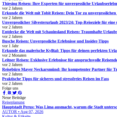
Thiesing Reisen: Ihre Experten für unvergessliche Urlaubserlebn
vor 2 Jahren
Erkunde die Welt mit Tobit Reisen: Dein Tor zu unvergessliche
vor 2 Jahren
Unvergesslicher Silvesterurlaub 2023/24: Top-Reiseziele für eine 
vor 2 Jahren
Entdecke die Welt mit Schauinsland Reisen: Traumhafte Urlaubs
vor 2 Jahren
Busche Reisen: Unvergessliche Erlebnisse und Insider-Tipps
vor 1 Jahr
Erkunde das malerische Kylltal: Tipps für deinen perfekten Url
vor 2 Monaten
Leitner Reisen: Exklusive Erlebnisse für anspruchsvolle Reisend
vor 2 Jahren
Reisebüro Mayer Neckarsmünd: Ihr kompetenter Partner für T
vor 2 Jahren
Praktische Tipps für sicheres und stressfreies Reisen im Fass
vor 2 Jahren
Folge uns
Neue Beiträge
Reiseplanung
Hauptstadt Perus: Was Lima ausmacht, warum die Stadt untersc
AUTOR • Aug 07, 2026
Kultur & Etikette