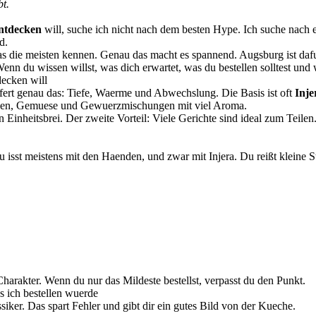
t.
entdecken
will, suche ich nicht nach dem besten Hype. Ich suche nach
d.
was die meisten kennen. Genau das macht es spannend. Augsburg ist dafue
enn du wissen willst, was dich erwartet, was du bestellen solltest und wi
decken will
fert genau das: Tiefe, Waerme und Abwechslung. Die Basis ist oft
Inje
insen, Gemuese und Gewuerzmischungen mit viel Aroma.
ein Einheitsbrei. Der zweite Vorteil: Viele Gerichte sind ideal zum Tei
u isst meistens mit den Haenden, und zwar mit Injera. Du reißt kleine
harakter. Wenn du nur das Mildeste bestellst, verpasst du den Punkt.
s ich bestellen wuerde
siker. Das spart Fehler und gibt dir ein gutes Bild von der Kueche.