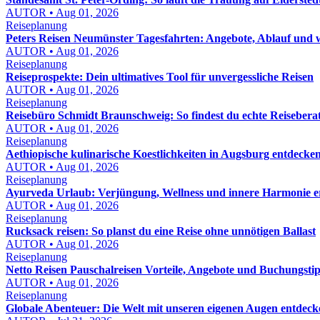
AUTOR • Aug 01, 2026
Reiseplanung
Peters Reisen Neumünster Tagesfahrten: Angebote, Ablauf und wo
AUTOR • Aug 01, 2026
Reiseplanung
Reiseprospekte: Dein ultimatives Tool für unvergessliche Reisen
AUTOR • Aug 01, 2026
Reiseplanung
Reisebüro Schmidt Braunschweig: So findest du echte Reisebera
AUTOR • Aug 01, 2026
Reiseplanung
Aethiopische kulinarische Koestlichkeiten in Augsburg entdeck
AUTOR • Aug 01, 2026
Reiseplanung
Ayurveda Urlaub: Verjüngung, Wellness und innere Harmonie e
AUTOR • Aug 01, 2026
Reiseplanung
Rucksack reisen: So planst du eine Reise ohne unnötigen Ballast
AUTOR • Aug 01, 2026
Reiseplanung
Netto Reisen Pauschalreisen Vorteile, Angebote und Buchungstip
AUTOR • Aug 01, 2026
Reiseplanung
Globale Abenteuer: Die Welt mit unseren eigenen Augen entdeck