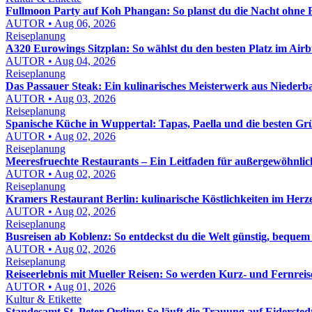
Fullmoon Party auf Koh Phangan: So planst du die Nacht ohne 
AUTOR • Aug 06, 2026
Reiseplanung
A320 Eurowings Sitzplan: So wählst du den besten Platz im Air
AUTOR • Aug 04, 2026
Reiseplanung
Das Passauer Steak: Ein kulinarisches Meisterwerk aus Niederb
AUTOR • Aug 03, 2026
Reiseplanung
Spanische Küche in Wuppertal: Tapas, Paella und die besten G
AUTOR • Aug 02, 2026
Reiseplanung
Meeresfruechte Restaurants – Ein Leitfaden für außergewöhnlich
AUTOR • Aug 02, 2026
Reiseplanung
Kramers Restaurant Berlin: kulinarische Köstlichkeiten im Herz
AUTOR • Aug 02, 2026
Reiseplanung
Busreisen ab Koblenz: So entdeckst du die Welt günstig, bequem
AUTOR • Aug 02, 2026
Reiseplanung
Reiseerlebnis mit Mueller Reisen: So werden Kurz- und Fernreis
AUTOR • Aug 01, 2026
Kultur & Etikette
Standesamt St. Peter-Ording: So läuft die Trauung auf Eidersted