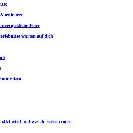
isse
n Abenteuern
unvergessliche Feier
erlebnisse warten auf dich
aub
e
raumreisen
hätzt wird und was du wissen musst