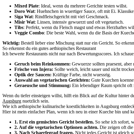
Mixed Plate
: Ideal, wenn du mehrere Gerichte testen willst.
Doro Wat
: Huehnchen in wuertiger Sauce, oft mit Ei. Klassike
Siga Wat
: Rindfleischgericht mit viel Geschmack.
Misir Wat
: Linsen, intensiv gewuerzt und oft vegetarisch.
Tibs
: Perfekt, wenn du Fleisch magst und etwas Herzhaftes will
Veggie Combo
: Die beste Wahl, wenn du die Basis der Kueche
Wichtig:
Bestell lieber eine Mischung statt nur ein Gericht. So erkenns
So erkennst du ein gutes aethiopisches Restaurant
Ich bewerte Restaurants nicht nur nach Bewertungsscores. Ich schaue a
Geruch beim Reinkommen:
Gewuerze sollten praesent, aber n
Frische von Injera:
Sollte weich, leicht sauer und nicht trocke
Optik der Saucen:
Kräftige Farbe, nicht wuessrig.
Auswahl an vegetarischen Gerichten:
Gute Kuechen koennen 
Geraeusche und Stimmung:
Ein lebendiger Raum spricht oft f
Wenn du tiefer einsteigen willst, hilft ein Blick auf die Kultur hinter 
Augsburg
nuetzlich sein.
Wie ich aethiopische kulinarische koestlichkeiten in Augsburg entde
Hier ist mein einfacher Plan, wenn ich neu in einer Kueche bin und 
1. Erst ein gemischtes Gericht bestellen.
So sehe ich sofort, 
2. Auf die vegetarischen Optionen achten.
Die zeigen oft die
3. Nach Schaerfegrad fragen.
Nicht jedes Gericht ist gleich s