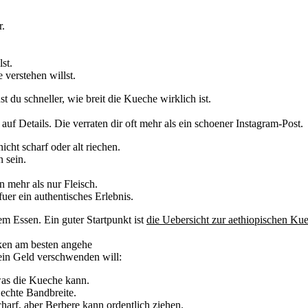
r.
st.
 verstehen willst.
t du schneller, wie breit die Kueche wirklich ist.
uf Details. Die verraten dir oft mehr als ein schoener Instagram-Post.
icht scharf oder alt riechen.
n sein.
mehr als nur Fleisch.
uer ein authentisches Erlebnis.
dem Essen. Ein guter Startpunkt ist
die Uebersicht zur aethiopischen Ku
cken am besten angehe
kein Geld verschwenden will:
was die Kueche kann.
 echte Bandbreite.
charf, aber Berbere kann ordentlich ziehen.