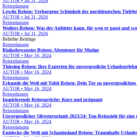
AUTOR • Jul 31, 2026
Reiseplanung
Lewitz Reisen: Verborgene Schönheit der norddeutschen Tiefeb
AUTOR • Jul 31, 2026
Reiseplanung
Wolters Reisen: Was der Anbieter kann, für wen er passt und wor
AUTOR • Jul 31, 2026
Beliebte Beiträge
Reiseplanung
Risikobewusstes Reisen: Abenteuer für Mutige
AUTOR • May 16, 2024
Reiseplanung
Thiesing Reisen: Ihre Experten für unvergessliche Urlaubserlebn
AUTOR • May 16, 2024
Reiseplanung
Erkunde die Welt mit Tobit Reisen: Dein Tor zu unvergessliche
AUTOR • May 16, 2024
Reisephrasen
Inspirierende Reisesprüche: Kurz und prägnant
AUTOR • May 16, 2024
Reiseplanung
Unvergesslicher Silvesterurlaub 2023/24: Top-Reiseziele für eine 
AUTOR • May 16, 2024
Reiseplanung
Entdecke die Welt mit Schauinsland Reisen: Traumhafte Urlaubs