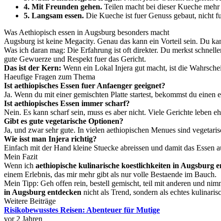
4. Mit Freunden gehen.
Teilen macht bei dieser Kueche mehr S
5. Langsam essen.
Die Kueche ist fuer Genuss gebaut, nicht fu
Was Aethiopisch essen in Augsburg besonders macht
Augsburg ist keine Megacity. Genau das kann ein Vorteil sein. Du kann
Was ich daran mag: Die Erfahrung ist oft direkter. Du merkst schnell
gute Gewuerze und Respekt fuer das Gericht.
Das ist der Kern:
Wenn ein Lokal Injera gut macht, ist die Wahrschei
Haeufige Fragen zum Thema
Ist aethiopisches Essen fuer Anfaenger geeignet?
Ja. Wenn du mit einer gemischten Platte startest, bekommst du einen e
Ist aethiopisches Essen immer scharf?
Nein. Es kann scharf sein, muss es aber nicht. Viele Gerichte leben eh
Gibt es gute vegetarische Optionen?
Ja, und zwar sehr gute. In vielen aethiopischen Menues sind vegetari
Wie isst man Injera richtig?
Einfach mit der Hand kleine Stuecke abreissen und damit das Essen a
Mein Fazit
Wenn ich
aethiopische kulinarische koestlichkeiten in Augsburg 
einem Erlebnis, das mir mehr gibt als nur volle Bestaende im Bauch.
Mein Tipp: Geh offen rein, bestell gemischt, teil mit anderen und nim
in Augsburg entdecken
nicht als Trend, sondern als echtes kulinaris
Weitere Beiträge
Risikobewusstes Reisen: Abenteuer für Mutige
vor 2 Jahren