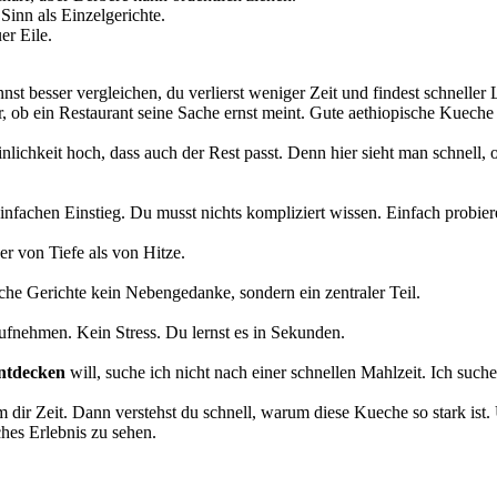
inn als Einzelgerichte.
er Eile.
st besser vergleichen, du verlierst weniger Zeit und findest schneller 
er, ob ein Restaurant seine Sache ernst meint. Gute aethiopische Kuech
nlichkeit hoch, dass auch der Rest passt. Denn hier sieht man schnell,
infachen Einstieg. Du musst nichts kompliziert wissen. Einfach probier
er von Tiefe als von Hitze.
sche Gerichte kein Nebengedanke, sondern ein zentraler Teil.
ufnehmen. Kein Stress. Du lernst es in Sekunden.
entdecken
will, suche ich nicht nach einer schnellen Mahlzeit. Ich suc
m dir Zeit. Dann verstehst du schnell, warum diese Kueche so stark ist
ches Erlebnis zu sehen.